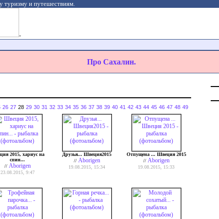
у туризму и путешествиям.
-
Про Сахалин.
5
26
27
28
29
30
31
32
33
34
35
36
37
38
39
40
41
42
43
44
45
46
47
48
49
ция 2015, хариус на
Друзья... Швеция2015
Отпущена ... Швеция 2015
спин...
Aborigen
Aborigen
//
//
Aborigen
//
19.08.2015, 15:34
19.08.2015, 15:33
23.08.2015, 9:47