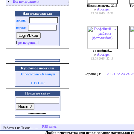
Все пользователи
Шведская щучка 2015
Тро
Aborigen
//
Для пользователя
19.08.2015, 15:32
логин:
пароль:
[
регистрация
]
Трофейный...
Aborigen
//
12.08.2015, 22:16
Rybolov.de посетили
Страницы:
...
20
21
22
23
24
2
За последние 60 минут
+ 15 Gast
Поиск по сайту
---------------
Работает на Textus ------
Любая перепечатка или использование материалов т