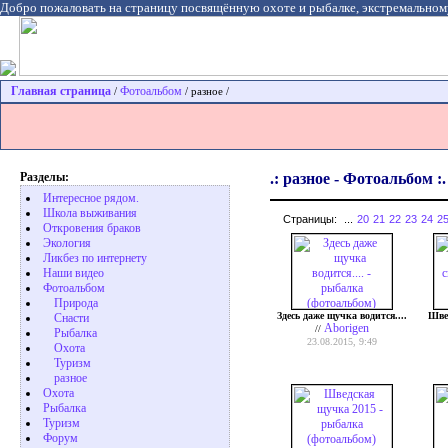
Добро пожаловать на страницу посвящённую охоте и рыбалке, экстремальном
Главная страница
Фотоальбом
/
/ разное /
Разделы:
.: разное - Фотоальбом :.
Интересное рядом.
Школа выживания
Страницы:
...
20
21
22
23
24
2
Откровения браков
Экология
Ликбез по интернету
Наши видео
Фотоальбом
Природа
Здесь даже щучка водится....
Шве
Cнасти
Aborigen
//
Рыбалка
23.08.2015, 9:49
Охота
Туризм
разное
Охота
Pыбалка
Туризм
Форум