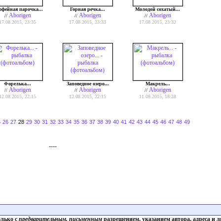
фейная парочка...
Горная речка...
Молодой сохатый...
Aborigen
Aborigen
Aborigen
//
//
//
17.08.2015, 23:35
17.08.2015, 23:33
17.08.2015, 23:32
Форелька...
Заповедное озеро...
Макрель...
Aborigen
Aborigen
Aborigen
//
//
//
12.08.2015, 22:15
12.08.2015, 22:15
11.08.2015, 18:28
5
26
27
28
29
30
31
32
33
34
35
36
37
38
39
40
41
42
43
44
45
46
47
48
49
----
олько с
предварительным, письменным
разрешением, указанием автора, адреса и л