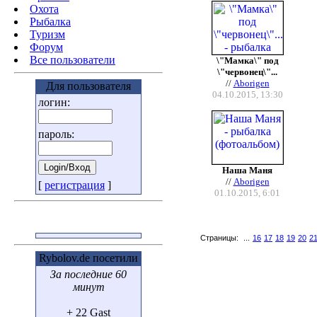
Охота
Pыбалка
Туризм
Форум
Все пользователи
\"Мамка\" под
\"червонец\"...
//
Aborigen
Для пользователя
04.10.2015, 13:30
логин:
пароль:
Наша Маня
//
Aborigen
[
регистрация
]
01.10.2015, 6:01
Страницы:
...
16
17
18
19
20
2
Rybolov.de посетили
За последние 60
минут
+ 22 Gast