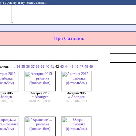
у туризму и путешествиям.
-
Про Сахалин.
аницы:
...
34
35
36
37
38
39
40
41
42
43
44
45
46
47
48
49
трия 2015
Австрия 2015
Австрия 2015
borigen
Aborigen
Aborigen
//
//
.2015, 9:43
06.01.2015, 9:42
06.01.2015, 9:41