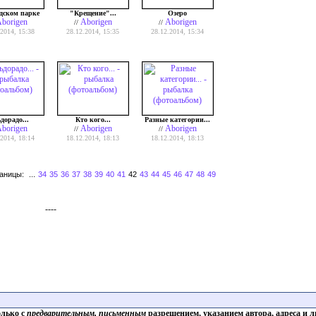
дском парке
"Крещение"...
Озеро
borigen
Aborigen
Aborigen
//
//
.2014, 15:38
28.12.2014, 15:35
28.12.2014, 15:34
дорадо...
Кто кого...
Разные категории...
borigen
Aborigen
Aborigen
//
//
.2014, 18:14
18.12.2014, 18:13
18.12.2014, 18:13
аницы:
...
34
35
36
37
38
39
40
41
42
43
44
45
46
47
48
49
----
олько с
предварительным, письменным
разрешением, указанием автора, адреса и л