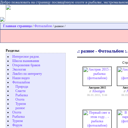
Добро пожаловать на страницу посвящённую охоте и рыбалке, экстремальном
Главная страница
Фотоальбом
/
/ разное /
Разделы:
.: разное - Фотоальбом :.
Интересное рядом.
Школа выживания
Стр
Откровения браков
Экология
Ликбез по интернету
Наши видео
Фотоальбом
Природа
Австрия 2015
Авс
Cнасти
Aborigen
A
//
//
Рыбалка
06.01.2015, 9:44
06.01
Охота
Туризм
разное
Охота
Pыбалка
Туризм
Форум