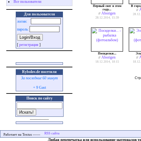
Все пользователи
Первый снег в этом
В горо
году...
A
//
Aborigen
//
Для пользователя
28.12
28.12.2014, 15:39
логин:
пароль:
[
регистрация
]
Посиделки...
Эль
Aborigen
A
//
//
18.12.2014, 18:15
18.12
Rybolov.de посетили
Стр
За последние 60 минут
+ 9 Gast
Поиск по сайту
---------------
Работает на Textus ------
Любая перепечатка или использование материалов т