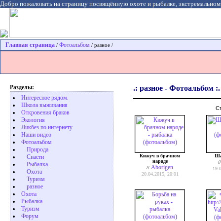
Добро пожаловать на страницу посвящённую охоте и рыбалке, экстремальном
Главная страница
Фотоальбом
/
/ разное /
Разделы:
.: разное - Фотоальбом :.
Интересное рядом.
Школа выживания
С
Откровения браков
Экология
Ликбез по интернету
Наши видео
Фотоальбом
Природа
Кижуч в брачном
Ша
Cнасти
наряде
/
Рыбалка
Aborigen
//
19.
Охота
20.04.2015, 20:01
Туризм
разное
Охота
Pыбалка
Туризм
Форум