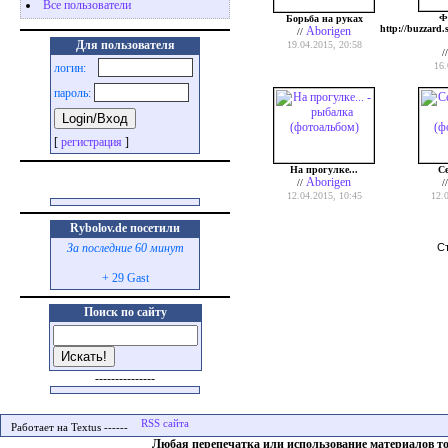
Все пользователи
Ф
Борьба на руках
http://buzzard
Aborigen
//
Для пользователя
19.04.2015, 20:58
/
16.
логин:
пароль:
[
регистрация
]
На прогулке...
Се
Aborigen
//
/
12.04.2015, 10:45
12.
Rybolov.de посетили
С
За последние 60 минут
+ 29 Gast
Поиск по сайту
---------------
Работает на Textus ------
Любая перепечатка или использование материалов т