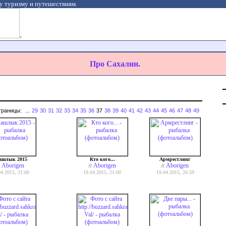
у туризму и путешествиям.
-
Про Сахалин.
траницы:
...
29
30
31
32
33
34
35
36
37
38
39
40
41
42
43
44
45
46
47
48
49
шлык 2015
Кто кого...
Армрестлинг
Aborigen
Aborigen
Aborigen
/
//
//
04.2015, 21:00
19.04.2015, 21:00
19.04.2015, 20:59