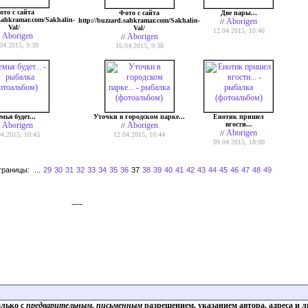
ото с сайта
Фото с сайта
Две пары...
.sahkramar.com/Sakhalin-
http://buzzard.sahkramar.com/Sakhalin-
Aborigen
//
Val/
Val/
12.04.2015, 10:46
Aborigen
Aborigen
/
//
04.2015, 9:39
16.04.2015, 9:38
мья будет...
Уточки в городском парке...
Енотик пришел
Aborigen
Aborigen
вгости...
/
//
Aborigen
//
04.2015, 10:45
12.04.2015, 10:44
09.04.2015, 18:00
траницы:
...
29
30
31
32
33
34
35
36
37
38
39
40
41
42
43
44
45
46
47
48
49
----
олько с
предварительным, письменным
разрешением, указанием автора, адреса и л