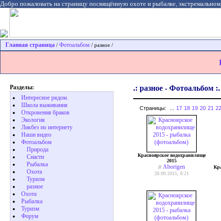
Добро пожаловать на страницу посвящённую охоте и рыбалке, экстремальном
Главная страница
Фотоальбом
/
/ разное /
Разделы:
.: разное - Фотоальбом :.
Интересное рядом.
Школа выживания
Страницы:
...
17
18
19
20
21
2
Откровения браков
Экология
Ликбез по интернету
Наши видео
Фотоальбом
Природа
Красноярское водохранилище
Cнасти
2015
Рыбалка
Aborigen
//
Кр
Охота
28.09.2015, 8:21
Туризм
разное
Охота
Pыбалка
Туризм
Форум