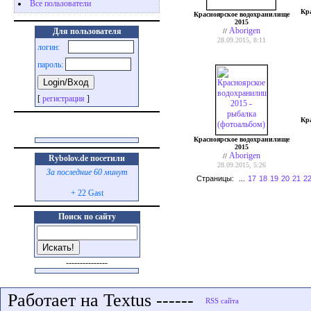
Все пользователи
Кр
Красноярское водохранилище
2015
Aborigen
Для пользователя
//
28.09.2015, 8:11
логин:
пароль:
[
регистрация
]
Кр
Красноярское водохранилище
2015
Aborigen
//
Rybolov.de посетили
28.09.2015, 5:26
За последние 60 минут
Страницы:
...
17
18
19
20
21
2
+ 22 Gast
Поиск по сайту
---------------
Работает на Textus ------