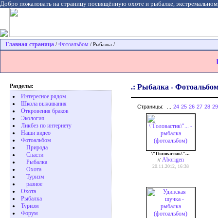
Добро пожаловать на страницу посвящённую охоте и рыбалке, экстремальном
Главная страница
Фотоальбом
/
/ Рыбалка /
Разделы:
.: Рыбалка - Фотоальбом
Интересное рядом.
Школа выживания
Страницы:
...
24
25
26
27
28
29
Откровения браков
Экология
Ликбез по интернету
Наши видео
Фотоальбом
Природа
\"Головастик\"...
Cнасти
Aborigen
//
Рыбалка
20.11.2012, 16:38
Охота
Туризм
разное
Охота
Pыбалка
Туризм
Форум