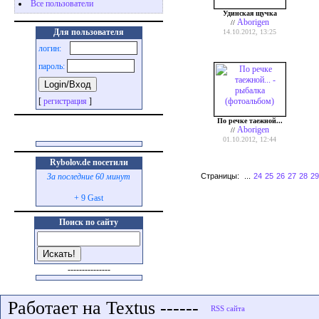
Все пользователи
Удинская щучка
Aborigen
//
Для пользователя
14.10.2012, 13:25
логин:
пароль:
[
регистрация
]
По речке таежной...
Aborigen
//
01.10.2012, 12:44
Rybolov.de посетили
Страницы:
...
24
25
26
27
28
29
За последние 60 минут
+ 9 Gast
Поиск по сайту
---------------
Работает на Textus ------