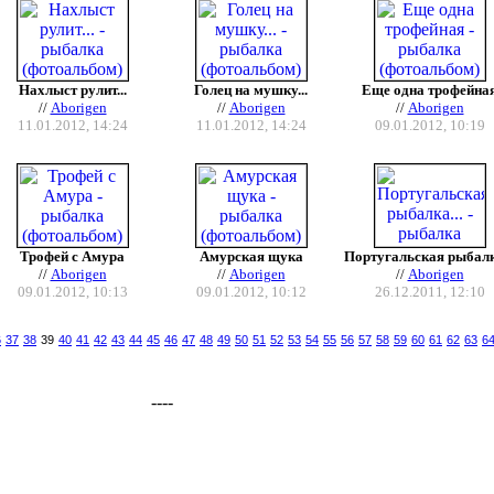
Нахлыст рулит...
Голец на мушку...
Еще одна трофейна
//
Aborigen
//
Aborigen
//
Aborigen
11.01.2012, 14:24
11.01.2012, 14:24
09.01.2012, 10:19
Трофей с Амура
Амурская щука
Португальская рыбалка
//
Aborigen
//
Aborigen
//
Aborigen
09.01.2012, 10:13
09.01.2012, 10:12
26.12.2011, 12:10
6
37
38
39
40
41
42
43
44
45
46
47
48
49
50
51
52
53
54
55
56
57
58
59
60
61
62
63
6
----