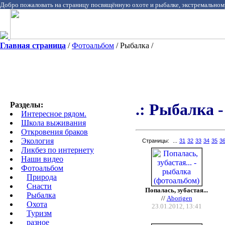
Добро пожаловать на страницу посвящённую охоте и рыбалке, экстремальном
Главная страница
/
Фотоальбом
/ Рыбалка /
Разделы:
.: Рыбалка 
Интересное рядом.
Школа выживания
Откровения браков
Экология
Страницы:
...
31
32
33
34
35
3
Ликбез по интернету
Наши видео
Фотоальбом
Природа
Cнасти
Попалась, зубастая...
Рыбалка
//
Aborigen
Охота
23.01.2012, 13:41
Туризм
разное