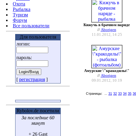
Охота
Pыбалка
Туризм
Форум
Кижучь в брачном наряде
Все пользователи
//
Aborigen
11.01.2012, 14:25
Для пользователя
логин:
пароль:
Амурские \"кракодилы\"
//
Aborigen
[
регистрация
]
09.01.2012, 10:19
Страницы:
...
31
32
33
34
35
3
Rybolov.de посетили
За последние 60
минут
+ 26 Gast