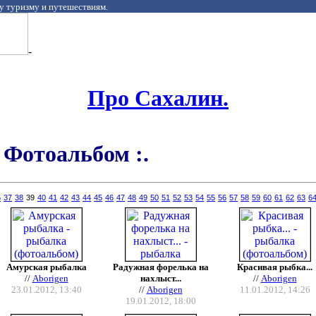
у туризму и путешествиям.
-
Про Сахалин.
- Фотоальбом :.
6
37
38
39
40
41
42
43
44
45
46
47
48
49
50
51
52
53
54
55
56
57
58
59
60
61
62
63
6
Амурская рыбалка
Радужная форелька на
Красивая рыбка...
//
Aborigen
нахлыст...
//
Aborigen
23.01.2012, 13:40
//
Aborigen
11.01.2012, 14:26
19.01.2012, 18:00