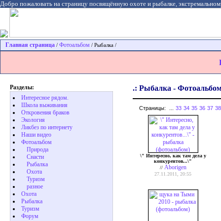
Добро пожаловать на страницу посвящённую охоте и рыбалке, экстремальном
Главная страница
Фотоальбом
/
/ Рыбалка /
Разделы:
.: Рыбалка - Фотоальбом
Интересное рядом.
Школа выживания
Страницы:
...
33
34
35
36
37
38
Откровения браков
Экология
Ликбез по интернету
Наши видео
Фотоальбом
Природа
\" Интересно, как там дела у
Cнасти
конкурентов...\"
Рыбалка
Aborigen
//
Охота
27.11.2011, 20:55
Туризм
разное
Охота
Pыбалка
Туризм
Форум