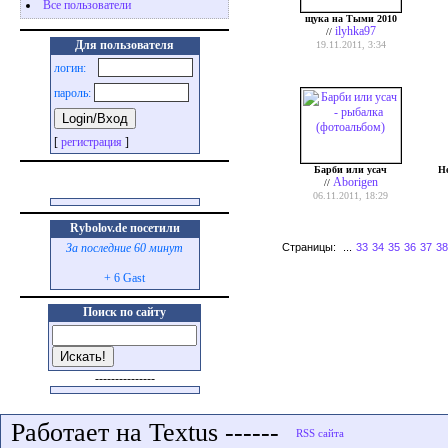
Все пользователи
щука на Тыми 2010
ilyhka97
//
Для пользователя
19.11.2011, 3:34
логин:
пароль:
[
регистрация
]
Барби или усач
Н
Aborigen
//
06.11.2011, 18:29
Rybolov.de посетили
Страницы:
...
33
34
35
36
37
38
За последние 60 минут
+ 6 Gast
Поиск по сайту
---------------
Работает на Textus ------