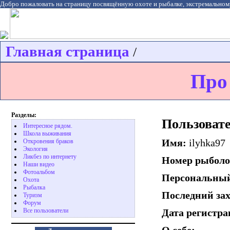
Добро пожаловать на страницу посвящённую охоте и рыбалке, экстремальном
Главная страница
/
Про
Разделы:
Пользовате
Интересное рядом.
Школа выживания
Имя:
ilyhka97
Откровения браков
Экология
Ликбез по интернету
Номер рыболо
Наши видео
Фотоальбом
Персональный
Охота
Pыбалка
Последний за
Туризм
Форум
Все пользователи
Дата регистр