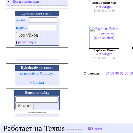
Все пользователи
Ленок с реки Мая
Aborigen
//
15.10.2011, 6:19
Для пользователя
логин:
пароль:
[
регистрация
]
Т
Барби на Рейне
Aborigen
//
07.08.2011, 18:41
Rybolov.de посетили
Страницы:
...
34
35
36
37
38
39
За последние 60 минут
+ 15 Gast
Поиск по сайту
---------------
Работает на Textus ------