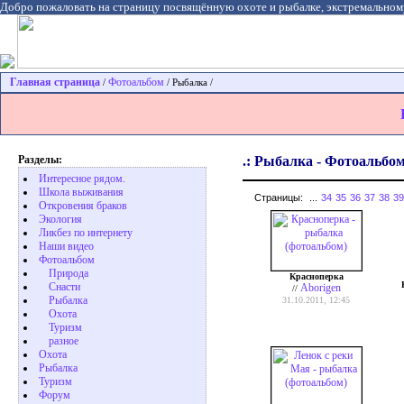
Добро пожаловать на страницу посвящённую охоте и рыбалке, экстремальном
Главная страница
Фотоальбом
/
/ Рыбалка /
Разделы:
.: Рыбалка - Фотоальбом
Интересное рядом.
Школа выживания
Страницы:
...
34
35
36
37
38
39
Откровения браков
Экология
Ликбез по интернету
Наши видео
Фотоальбом
Природа
Красноперка
Cнасти
Aborigen
//
Рыбалка
31.10.2011, 12:45
Охота
Туризм
разное
Охота
Pыбалка
Туризм
Форум