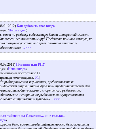
06.01.2012)
Как добавить свое видео
Наши видео
аздел: (
)
ы взяли на рыбалку видеокамеру. Сняли интересный сюжет.
ак теперь его показать миру? Предлагаю немного старую, но
ока актуальную статья Сергея Блохнина статью о
идеомонтаже.
...>>>
20.03.2011)
Платник или РПУ
Наши видео
здел: (
)
омментарии посетителей:
12
траницы комментариев:
0
|
1
|
На рыбопромысловых участках, предоставленных
ридическим лицам и индивидуальным предпринимателям для
рганизации любительского и спортивного рыболовства,
юбительское и спортивное рыболовство осуществляется
ражданами при наличии путевки».
...>>>
вля тайменя на Сахалине... и не только...
идео
)
 хорошее было время, тогда тайменя можно было ловить на
ные снасти без ограничений. Особенно успешной была рыбалка