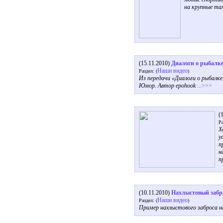
на крупные та
(15.11.2010)
Диалоги о рыбалк
Наши видео
Раздел: (
)
Из передачи «Диалоги о рыбалке
Юмор. Автор epohook
...>>>
(
Ра
Х
у
п
н
п
(10.11.2010)
Нахлыстовый забр
Наши видео
Раздел: (
)
Пример нахлыстового заброса н