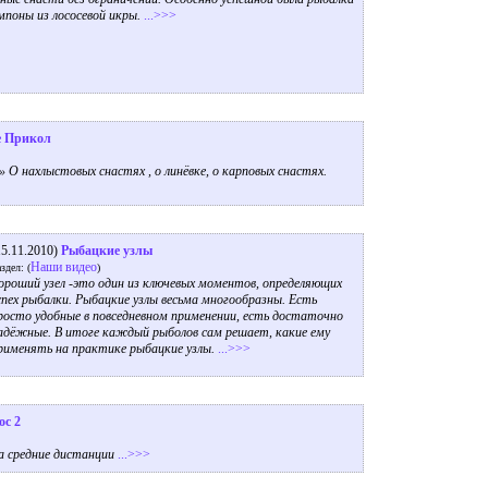
мпоны из лососевой икры.
...>>>
е Прикол
» О нахлыстовых снастях , о линёвке, о карповых снастях.
15.11.2010)
Рыбацкие узлы
Наши видео
здел: (
)
ороший узел -это один из ключевых моментов, определяющих
спех рыбалки. Рыбацкие узлы весьма многообразны. Есть
росто удобные в повседневном применении, есть достаточно
адёжные. В итоге каждый рыболов сам решает, какие ему
рименять на практике рыбацкие узлы.
...>>>
ос 2
а средние дистанции
...>>>