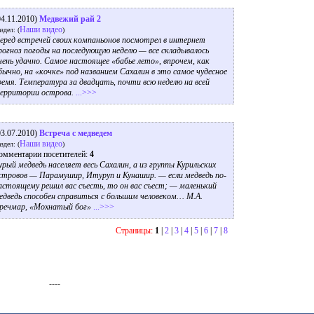
04.11.2010)
Медвежий рай 2
Наши видео
здел: (
)
еред встречей своих компаньонов посмотрел в интернет
рогноз погоды на последующую неделю — все складывалось
чень удачно. Самое настоящее «бабье лето», впрочем, как
бычно, на «кочке» под названием Сахалин в это самое чудесное
ремя. Температура за двадцать, почти всю неделю на всей
ерритории острова.
...>>>
03.07.2010)
Встреча с медведем
Наши видео
здел: (
)
омментарии посетителей:
4
урый медведь населяет весь Сахалин, а из группы Курильских
стровов — Парамушир, Итуруп и Кунашир. — если медведь по-
астоящему решил вас съесть, то он вас съест; — маленький
едведь способен справиться с большим человеком… М.А.
речмар, «Мохнатый бог»
...>>>
Страницы:
1
|
2
|
3
|
4
|
5
|
6
|
7
|
8
----