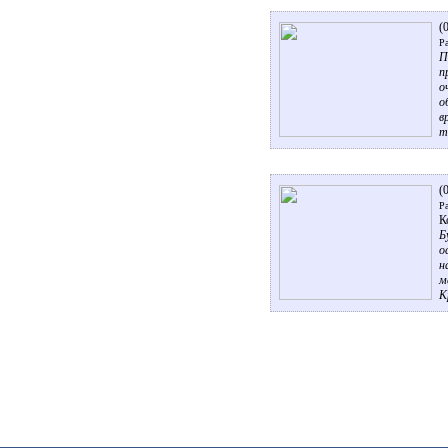
(
Ра
П
п
о
о
в
т
(
Ра
К
Б
о
н
м
К