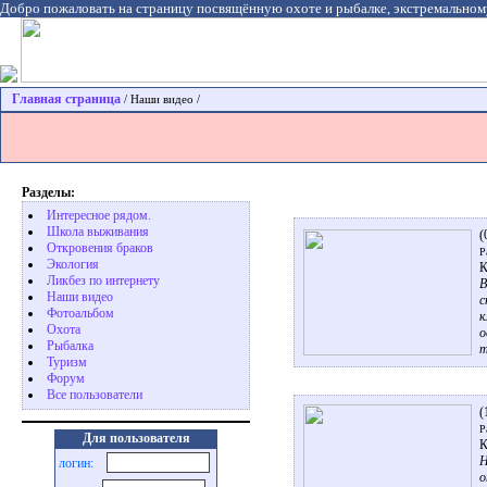
Добро пожаловать на страницу посвящённую охоте и рыбалке, экстремальном
Главная страница
/ Наши видео /
Разделы:
Интересное рядом.
Школа выживания
(
Откровения браков
Р
Экология
К
Ликбез по интернету
В
Наши видео
с
Фотоальбом
к
Охота
о
Pыбалка
т
Туризм
Форум
Все пользователи
(
Р
Для пользователя
К
Н
логин:
о