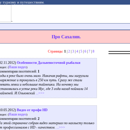
у туризму и путешествиям.
-
Про Сахалин.
Страницы:
1
|
2
|
3
|
4
|
5
|
6
|
7
|
8
02.11.2012)
Особенности Дальневосточной рыбалки
Наши видео
аздел: (
)
омментарии посетителей:
1
оды в реке было очень мало. Накачав рафты, мы загрузили
наряжение и тронулись в 250 км путь. Сразу же стали
левать ленки и небольшие таймешки. На ночевку мы
становились в устье реки Мус, где 3 года назад поймали 14
айменей. И.Ольховский
...>>>
10.05.2012)
Видео от профи HD
Наши видео
аздел: (
)
омментарии посетителей:
2
а этой страничке собран видео материал по нахлысту только
т профессионалов с HD - качеством.
...>>>