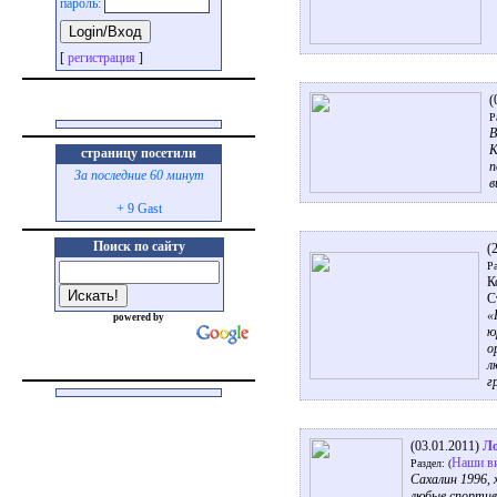
пароль:
[
регистрация
]
(
Р
В
К
страницу посетили
п
За последние 60 минут
в
+ 9 Gast
Поиск по сайту
(
Ра
К
С
«
powered by
ю
о
л
г
(03.01.2011)
Ло
Наши в
Раздел: (
Сахалин 1996,
любые спортив