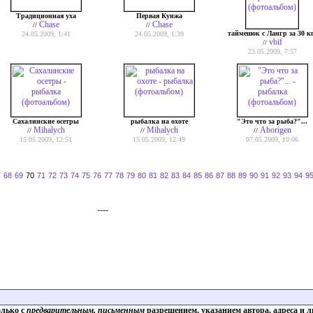
Традиционная уха
Первая Кунжа
Chase
Chase
//
//
таймешок с Лангр за 30 к
24.05.2009, 1:41
24.05.2009, 1:39
vbif
//
23.05.2009, 7:57
Сахалинские осетры
рыбалка на охоте
"Это что за рыба?"...
Mihalych
Mihalych
Aborigen
//
//
//
15.05.2009, 12:51
15.05.2009, 12:49
07.05.2009, 10:06
7
68
69
70
71
72
73
74
75
76
77
78
79
80
81
82
83
84
85
86
87
88
89
90
91
92
93
94
9
----
олько с
предварительным, письменным
разрешением, указанием автора, адреса и л