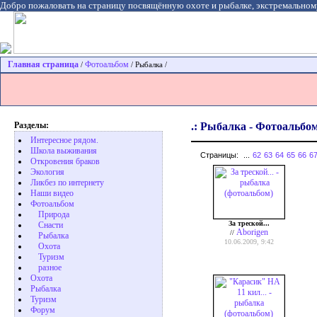
Добро пожаловать на страницу посвящённую охоте и рыбалке, экстремальном
Главная страница
Фотоальбом
/
/ Рыбалка /
Разделы:
.: Рыбалка - Фотоальбом
Интересное рядом.
Школа выживания
Страницы:
...
62
63
64
65
66
6
Откровения браков
Экология
Ликбез по интернету
Наши видео
Фотоальбом
Природа
За треской...
Cнасти
Aborigen
//
Рыбалка
10.06.2009, 9:42
Охота
Туризм
разное
Охота
Pыбалка
Туризм
Форум