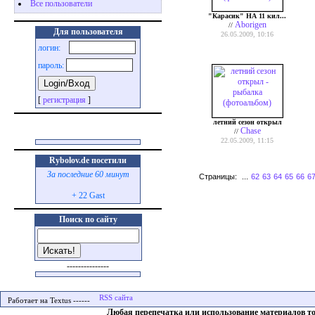
Все пользователи
"Карасик" НА 11 кил...
Aborigen
//
Для пользователя
26.05.2009, 10:16
логин:
пароль:
[
регистрация
]
летний сезон открыл
Chase
//
22.05.2009, 11:15
Rybolov.de посетили
За последние 60 минут
Страницы:
...
62
63
64
65
66
6
+ 22 Gast
Поиск по сайту
---------------
Работает на Textus ------
Любая перепечатка или использование материалов т