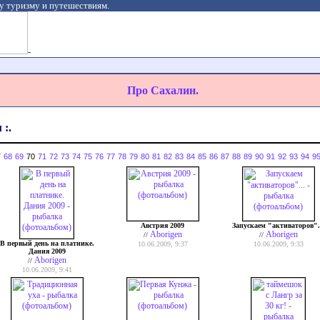
у туризму и путешествиям.
-
Про Сахалин.
 :.
7
68
69
70
71
72
73
74
75
76
77
78
79
80
81
82
83
84
85
86
87
88
89
90
91
92
93
94
9
Австрия 2009
Запускаем "активаторов".
Aborigen
Aborigen
//
//
В первый день на платнике.
10.06.2009, 9:37
10.06.2009, 9:33
Дания 2009
Aborigen
//
10.06.2009, 9:41