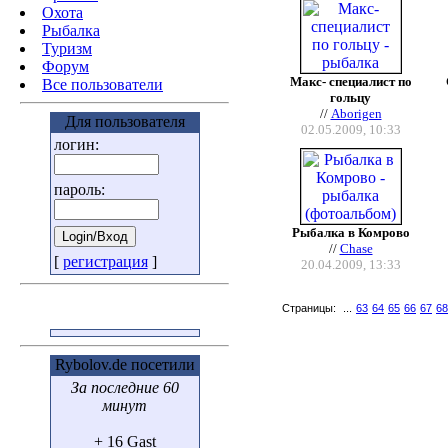
Охота
Pыбалка
Туризм
Форум
Макс- специалист по
Все пользователи
гольцу
//
Aborigen
Для пользователя
02.05.2009, 10:33
логин:
пароль:
Рыбалка в Комрово
//
Chase
[
регистрация
]
20.04.2009, 13:33
Страницы:
...
63
64
65
66
67
68
Rybolov.de посетили
За последние 60
минут
+ 16 Gast