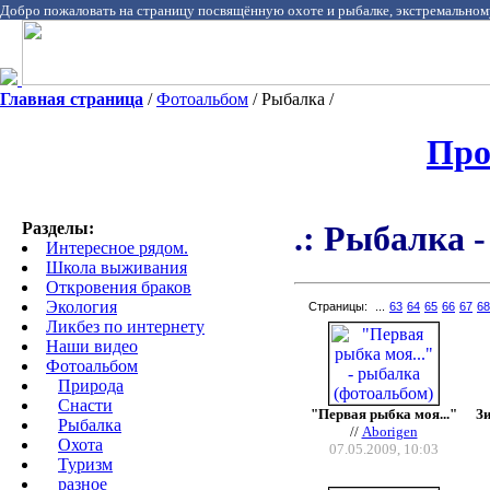
Добро пожаловать на страницу посвящённую охоте и рыбалке, экстремальном
Главная страница
/
Фотоальбом
/ Рыбалка /
Про
Разделы:
.: Рыбалка 
Интересное рядом.
Школа выживания
Откровения браков
Экология
Страницы:
...
63
64
65
66
67
68
Ликбез по интернету
Наши видео
Фотоальбом
Природа
Cнасти
"Первая рыбка моя..."
Зи
Рыбалка
//
Aborigen
Охота
07.05.2009, 10:03
Туризм
разное