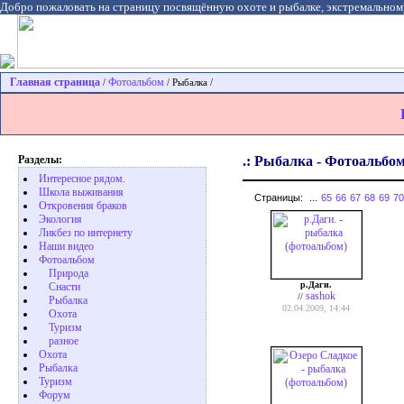
Добро пожаловать на страницу посвящённую охоте и рыбалке, экстремальном
Главная страница
Фотоальбом
/
/ Рыбалка /
Разделы:
.: Рыбалка - Фотоальбом
Интересное рядом.
Школа выживания
Страницы:
...
65
66
67
68
69
70
Откровения браков
Экология
Ликбез по интернету
Наши видео
Фотоальбом
Природа
р.Даги.
Cнасти
sashok
//
Рыбалка
02.04.2009, 14:44
Охота
Туризм
разное
Охота
Pыбалка
Туризм
Форум