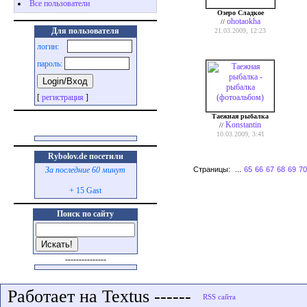
Все пользователи
Озеро Сладкое
ohotaokha
//
Для пользователя
21.03.2009, 12:23
логин:
пароль:
[
регистрация
]
Таежная рыбалка
Konstаntin
//
10.03.2009, 3:41
Rybolov.de посетили
Страницы:
...
65
66
67
68
69
70
За последние 60 минут
+ 15 Gast
Поиск по сайту
---------------
Работает на Textus ------