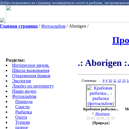
Добро пожаловать на страницу посвящённую охоте и рыбалке, экстремальном
Главная страница
/
Фотоальбом
/ Aborigen /
Про
Разделы:
.: Aborigen :
Интересное рядом.
Школа выживания
Откровения браков
Экология
Страницы:
...
8
9
10
11
12
13
1
Ликбез по интернету
Наши видео
Фотоальбом
Природа
Cнасти
Крабовая рыбалка...
Мо
Рыбалка
//
Aborigen
Охота
19.02.2016, 21:15
Туризм
[
Природа
]
разное