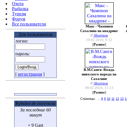
Охота
Pыбалка
Туризм
Форум
Все пользователи
Макс - Чкмпион
Сахалина на квадрике
Для пользователя
//
Aborigen
19.02.2016, 9:32
логин:
[
Разное
]
пароль:
В.М.Санги -Вождь
[
регистрация
]
нивхского народа на
Сахалине
//
Aborigen
09.02.2016, 15:13
[
Разное
]
Страницы:
...
8
9
10
11
12
13
1
Rybolov.de посетили
За последние 60
минут
+ 9 Gast