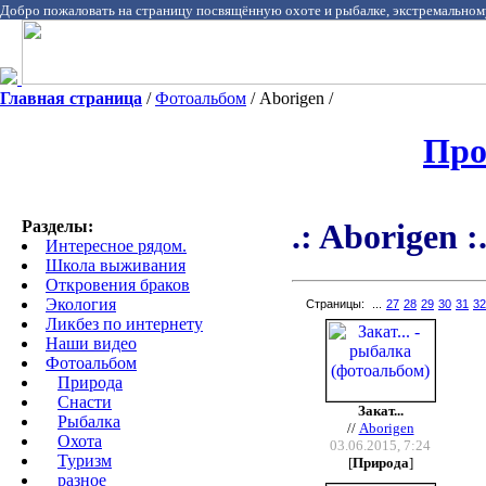
Добро пожаловать на страницу посвящённую охоте и рыбалке, экстремальном
Главная страница
/
Фотоальбом
/ Aborigen /
Про
Разделы:
.: Aborigen :
Интересное рядом.
Школа выживания
Откровения браков
Экология
Страницы:
...
27
28
29
30
31
32
Ликбез по интернету
Наши видео
Фотоальбом
Природа
Cнасти
Закат...
Рыбалка
//
Aborigen
Охота
03.06.2015, 7:24
Туризм
[
Природа
]
разное