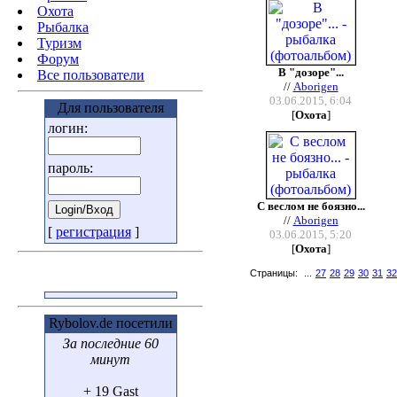
Охота
Pыбалка
Туризм
Форум
В "дозоре"...
Все пользователи
//
Aborigen
03.06.2015, 6:04
Для пользователя
[
Охота
]
логин:
пароль:
С веслом не боязно...
//
Aborigen
[
регистрация
]
03.06.2015, 5:20
[
Охота
]
Страницы:
...
27
28
29
30
31
32
Rybolov.de посетили
За последние 60
минут
+ 19 Gast