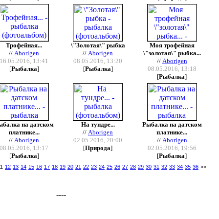
Трофейная...
\"Золотая\" рыбка
Моя трофейная
//
Aborigen
//
Aborigen
\"золотая\" рыбка...
16.05.2016, 13:41
08.05.2016, 13:20
//
Aborigen
[
Рыбалка
]
[
Рыбалка
]
08.05.2016, 13:18
[
Рыбалка
]
ыбалка на датском
На тундре...
Рыбалка на датском
платнике...
//
Aborigen
платнике...
//
Aborigen
02.05.2016, 20:00
//
Aborigen
08.05.2016, 13:17
[
Природа
]
02.05.2016, 19:56
[
Рыбалка
]
[
Рыбалка
]
11
12
13
14
15
16
17
18
19
20
21
22
23
24
25
26
27
28
29
30
31
32
33
34
35
36
>>
----