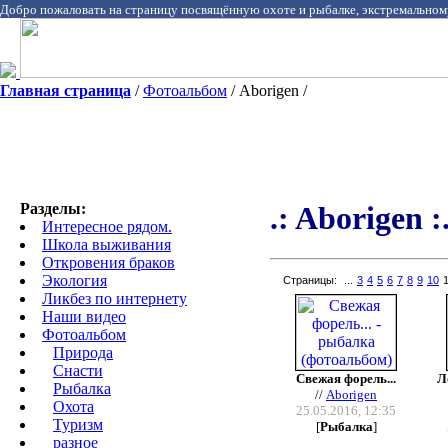
Добро пожаловать на страницу посвящённую охоте и рыбалке, экстремальном
Главная страница
/
Фотоальбом
/ Aborigen /
Разделы:
.: Aborigen :
Интересное рядом.
Школа выживания
Откровения браков
Экология
Страницы:
...
3
4
5
6
7
8
9
10
Ликбез по интернету
Наши видео
Фотоальбом
Природа
Cнасти
Свежая форель...
Л
Рыбалка
//
Aborigen
Охота
25.05.2016, 12:35
Туризм
[
Рыбалка
]
разное