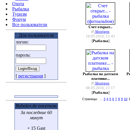
Охота
Pыбалка
Туризм
Форум
Все пользователи
Счет открыт...
//
Aborigen
Для пользователя
16.05.2016, 13:43
[
Рыбалка
]
логин:
пароль:
Рыбалка на датском
Р
[
регистрация
]
платнике...
//
Aborigen
08.05.2016, 13:17
[
Рыбалка
]
Страницы:
...
3
4
5
6
7
8
9
10
Rybolov.de посетили
За последние 60
минут
+ 15 Gast