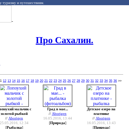
у туризму и путешествиям.
-
Про Сахалин.
.
11
12
13
14
15
16
17
18
19
20
21
22
23
24
25
26
27
28
29
30
31
32
33
34
35
36
>>
опоухий мальчик с
Град в мае...
Детское озеро на
золотой рыбкой
//
Aborigen
платнике
//
Aborigen
16.05.2016, 13:44
//
Aborigen
25.05.2016, 12:34
[
Природа
]
16.05.2016, 13:43
[
Рыбалка
]
[
Природа
]