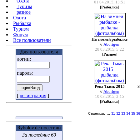
Охота
01.04.2015, 13:51
Туризм
[
Рыбалка
]
разное
Охота
Pыбалка
Туризм
Форум
На зимней рыбалке
Все пользователи
//
Aborigen
28.03.2015, 5:22
Для пользователя
[
Разное
]
логин:
пароль:
Река Тымь 2015
З
//
Aborigen
[
регистрация
]
10.03.2015, 2:15
[
Рыбалка
]
Страницы:
...
31
32
33
34
35
36
Rybolov.de посетили
За последние 60