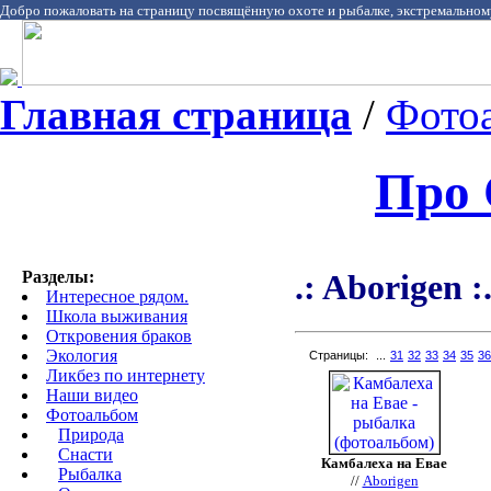
Добро пожаловать на страницу посвящённую охоте и рыбалке, экстремальном
Главная страница
/
Фото
Про 
Разделы:
.: Aborigen :
Интересное рядом.
Школа выживания
Откровения браков
Экология
Страницы:
...
31
32
33
34
35
36
Ликбез по интернету
Наши видео
Фотоальбом
Природа
Cнасти
Камбалеха на Евае
Рыбалка
//
Aborigen