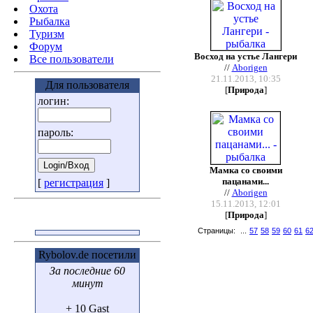
Охота
Pыбалка
Туризм
Форум
Восход на устье Лангери
Все пользователи
//
Aborigen
21.11.2013, 10:35
Для пользователя
[
Природа
]
логин:
пароль:
Мамка со своими
пацанами...
[
регистрация
]
//
Aborigen
15.11.2013, 12:01
[
Природа
]
Страницы:
...
57
58
59
60
61
6
Rybolov.de посетили
За последние 60
минут
+ 10 Gast