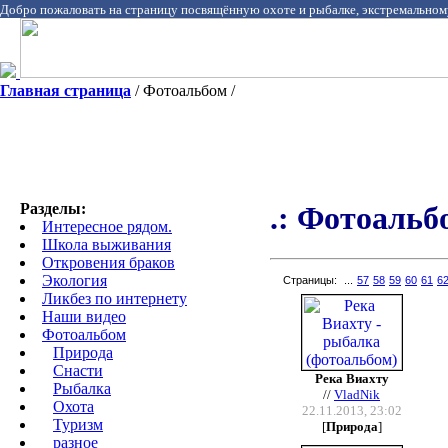
Добро пожаловать на страницу посвящённую охоте и рыбалке, экстремальном
Главная страница
/ Фотоальбом /
Разделы:
.: Фотоальб
Интересное рядом.
Школа выживания
Откровения браков
Экология
Страницы:
...
57
58
59
60
61
6
Ликбез по интернету
Наши видео
Фотоальбом
Природа
Cнасти
Река Виахту
Рыбалка
//
VladNik
Охота
22.11.2013, 23:02
Туризм
[
Природа
]
разное