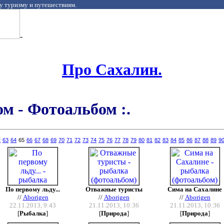
у туризму и путешествиям.
-
Про Сахалин.
ом - Фотоальбом :.
2
63
64
65
66
67
68
69
70
71
72
73
74
75
76
77
78
79
80
81
82
83
84
85
86
87
88
89
9
По первому льду...
Отважные туристы
Сима на Сахалине
//
Aborigen
//
Aborigen
//
Aborigen
22.11.2013, 9:43
21.11.2013, 10:36
21.11.2013, 10:36
[
Рыбалка
]
[
Природа
]
[
Природа
]