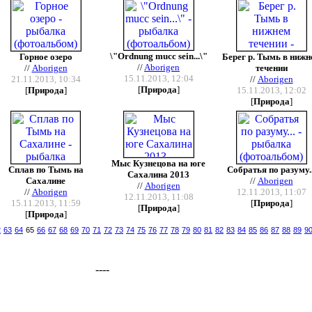
\"Ordnung mucc sein...\"
Горное озеро
Берег р. Тымь в нижн
//
Aborigen
//
Aborigen
течении
15.11.2013, 12:04
21.11.2013, 10:34
//
Aborigen
[
Природа
]
[
Природа
]
15.11.2013, 12:02
[
Природа
]
Мыс Кузнецова на юге
Сплав по Тымь на
Собратья по разуму..
Сахалина 2013
Сахалине
//
Aborigen
//
Aborigen
//
Aborigen
12.11.2013, 11:07
12.11.2013, 11:08
15.11.2013, 11:59
[
Природа
]
[
Природа
]
[
Природа
]
2
63
64
65
66
67
68
69
70
71
72
73
74
75
76
77
78
79
80
81
82
83
84
85
86
87
88
89
9
----