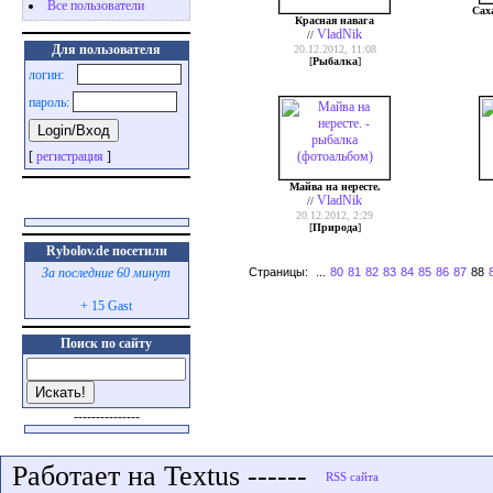
Все пользователи
Сах
Красная навага
VladNik
//
Для пользователя
20.12.2012, 11:08
[
Рыбалка
]
логин:
пароль:
[
регистрация
]
Майва на нересте.
VladNik
//
20.12.2012, 2:29
[
Природа
]
Rybolov.de посетили
Страницы:
...
80
81
82
83
84
85
86
87
88
За последние 60 минут
+ 15 Gast
Поиск по сайту
---------------
Работает на Textus ------