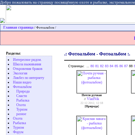
Добро пожаловать на страницу посвящённую охоте и рыбалке, экстремальном
Главная страница
/ Фотоальбом /
Разделы:
.: Фотоальбом - Фотоальбом :.
Интересное рядом.
Школа выживания
Страницы:
...
80
81
82
83
84
85
86
87
88
Откровения браков
Экология
Ликбез по интернету
Наши видео
Фотоальбом
Природа
Почти ручная
Cнасти
VladNik
//
Рыбалка
22.12.2012, 12:18
Охота
[
Природа
]
Туризм
разное
Охота
Pыбалка
Туризм
Форум