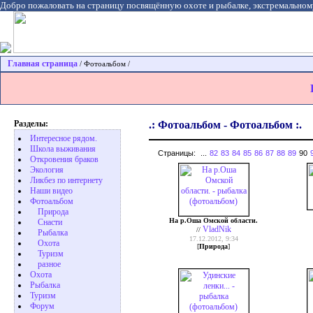
Добро пожаловать на страницу посвящённую охоте и рыбалке, экстремальном
Главная страница
/ Фотоальбом /
Разделы:
.: Фотоальбом - Фотоальбом :.
Интересное рядом.
Школа выживания
Страницы:
...
82
83
84
85
86
87
88
89
90
Откровения браков
Экология
Ликбез по интернету
Наши видео
Фотоальбом
Природа
На р.Оша Омской области.
Cнасти
VladNik
//
Рыбалка
17.12.2012, 9:34
Охота
[
Природа
]
Туризм
разное
Охота
Pыбалка
Туризм
Форум