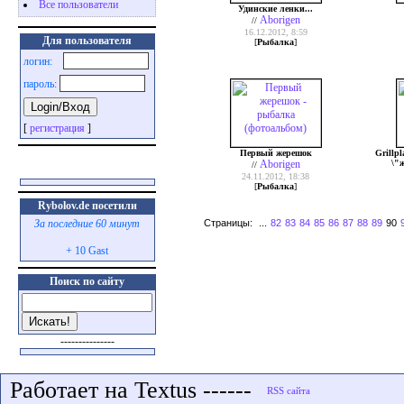
Все пользователи
Удинские ленки...
Aborigen
//
16.12.2012, 8:59
Для пользователя
[
Рыбалка
]
логин:
пароль:
[
регистрация
]
Первый жерешок
Grillpl
Aborigen
\"
//
24.11.2012, 18:38
[
Рыбалка
]
Rybolov.de посетили
Страницы:
...
82
83
84
85
86
87
88
89
90
За последние 60 минут
+ 10 Gast
Поиск по сайту
---------------
Работает на Textus ------