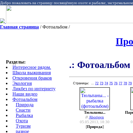
Добро пожаловать на страницу посвящённую охоте и рыбалке, экстремальном
Главная страница
/ Фотоальбом /
Про
Разделы:
.: Фотоальбом 
Интересное рядом.
Школа выживания
Откровения браков
Экология
Страницы:
...
72
73
74
75
76
77
78
79
Ликбез по интернету
Наши видео
Фотоальбом
Природа
Cнасти
Тюльпаны...
Парк
Рыбалка
//
Aborigen
Охота
05.05.2013, 18:30
0
Туризм
[
Природа
]
разное