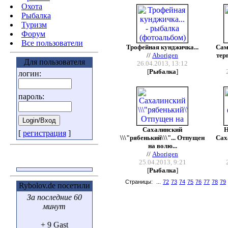
Охота
Pыбалка
Туризм
Форум
Все пользователи
Трофейная кунджичка...
Сам
//
Aborigen
терп
Для пользователя
26.04.2013, 13:12
[
Рыбалка
]
логин:
пароль:
Сахалинский
Н
[
регистрация
]
\\\"рябенький\\\"... Отпущен
Сах
на волю...
//
Aborigen
25.04.2013, 9:21
[
Рыбалка
]
Страницы:
...
72
73
74
75
76
77
78
79
Rybolov.de посетили
За последние 60
минут
+ 9 Gast