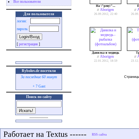
Все пользователи
На \"реву\"...
П
Aborigen
A
//
//
Для пользователя
26.09.2012, 22:40
26.09
логин:
пароль:
[
регистрация
]
Данилка и медведь
Тр
Aborigen
A
//
//
22.01.2012, 18:59
23.12
Rybolov.de посетили
Страниц
За последние 60 минут
+ 7 Gast
Поиск по сайту
---------------
Работает на Textus ------