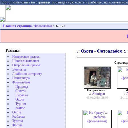
Добро пожаловать на страницу посвящённую охоте и рыбалке, экстремальном
Главная страница
Фотоальбом
/
/ Охота /
Разделы:
.: Охота - Фотоальбом :.
Интересное рядом.
Школа выживания
Страниц
Откровения браков
Экология
Ликбез по интернету
Наши видео
Фотоальбом
Природа
На промысле...
М
Cнасти
Aborigen
A
//
//
Рыбалка
05.03.2013, 21:00
24.10
Охота
Туризм
разное
Охота
Pыбалка
Туризм
Форум