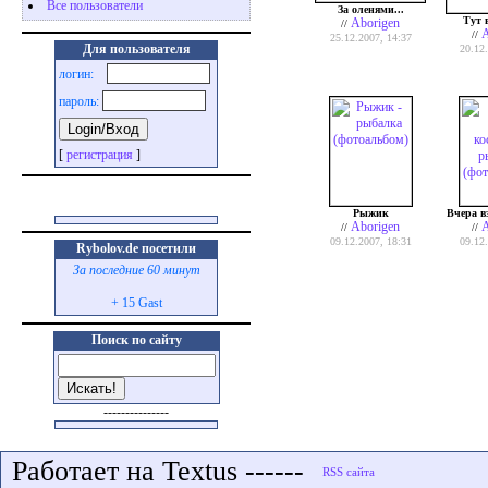
Все пользователи
За оленями...
Тут в
Aborigen
//
A
//
25.12.2007, 14:37
Для пользователя
20.12
логин:
пароль:
[
регистрация
]
Рыжик
Вчера вз
Aborigen
A
//
//
09.12.2007, 18:31
09.12
Rybolov.de посетили
За последние 60 минут
+ 15 Gast
Поиск по сайту
---------------
Работает на Textus ------