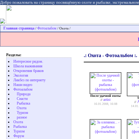
Добро пожаловать на страницу посвящённую охоте и рыбалке, экстремальном
Главная страница
Фотоальбом
/
/ Охота /
Разделы:
.: Охота - Фотоальбом :.
Интересное рядом.
Школа выживания
Откровения браков
Экология
Ликбез по интернету
Наши видео
Фотоальбом
Природа
После удачной охоты
Т
Cнасти
artist
//
A
//
Рыбалка
16.01.2008, 16:08
14.01
Охота
Туризм
разное
Охота
Pыбалка
Туризм
Форум