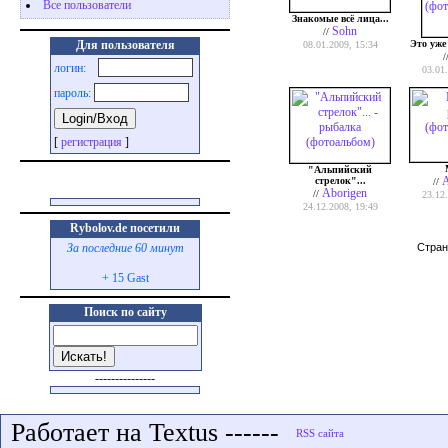
Все пользователи
Знакомые всё лица...
Sohn
//
Это уже 
Для пользователя
08.01.2009, 15:34
/
логин:
03.01
пароль:
[
регистрация
]
"Альпийский
A
стрелок"...
//
Aborigen
//
23.12
24.12.2008, 19:49
Rybolov.de посетили
Стра
За последние 60 минут
+ 15 Gast
Поиск по сайту
---------------
Работает на Textus ------