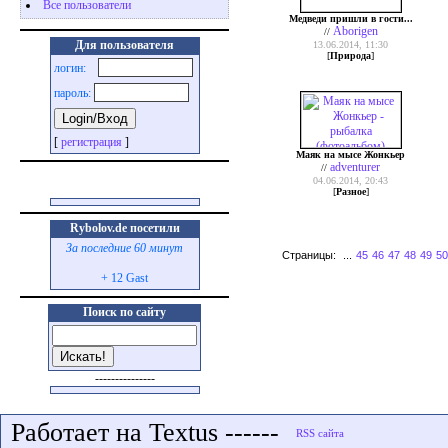
Все пользователи
Медведи пришли в гости...
Aborigen
//
Для пользователя
13.06.2014, 11:30
[
Природа
]
логин:
пароль:
[
регистрация
]
Маяк на мысе Жонкьер
adventurer
//
04.06.2014, 20:43
[
Разное
]
Rybolov.de посетили
За последние 60 минут
Страницы:
...
45
46
47
48
49
50
+ 12 Gast
Поиск по сайту
---------------
Работает на Textus ------