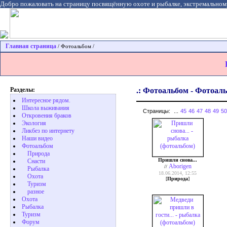
Добро пожаловать на страницу посвящённую охоте и рыбалке, экстремальном
Главная страница
/ Фотоальбом /
Разделы:
.: Фотоальбом - Фотоаль
Интересное рядом.
Школа выживания
Страницы:
...
45
46
47
48
49
50
Откровения браков
Экология
Ликбез по интернету
Наши видео
Фотоальбом
Природа
Пришли снова...
Cнасти
Aborigen
//
Рыбалка
18.06.2014, 12:55
Охота
[
Природа
]
Туризм
разное
Охота
Pыбалка
Туризм
Форум