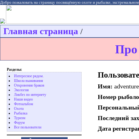
Добро пожаловать на страницу посвящённую охоте и рыбалке, экстремальном
Главная страница
/
Про
Разделы:
Пользовате
Интересное рядом.
Школа выживания
Имя:
adventure
Откровения браков
Экология
Ликбез по интернету
Номер рыболо
Наши видео
Фотоальбом
Персональный
Охота
Pыбалка
Последний за
Туризм
Форум
Все пользователи
Дата регистр