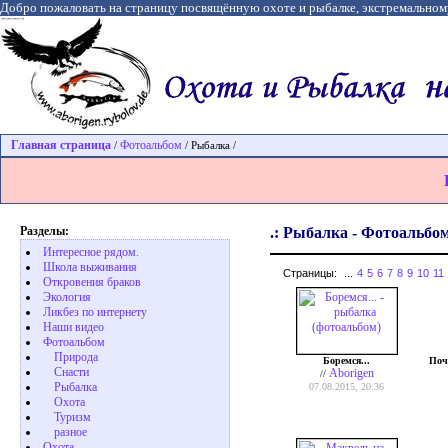
Добро пожаловать на страницу посвящённую охоте и рыбалке, экстремальном
Главная страница
Фотоальбом
/
/ Рыбалка /
Разделы:
.: Рыбалка - Фотоальбом
Интересное рядом.
Школа выживания
Страницы:
...
4
5
6
7
8
9
10
11
Откровения браков
Экология
Ликбез по интернету
Наши видео
Фотоальбом
Природа
Боремся...
Поч
Cнасти
Aborigen
//
Рыбалка
07.08.2015, 20:36
Охота
Туризм
разное
Охота