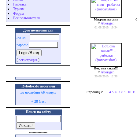
Pыбалка
Туризм
Форум
Все пользователи
Макрель на спин
О
Aborigen
//
01.08.2015, 19:34
Для пользователя
логин:
пароль:
[
регистрация
]
Вот, она какая!!!
Aborigen
//
30.06.2015, 12:38
Rybolov.de посетили
Страницы:
...
4
5
6
7
8
9
10
11
За последние 60 минут
+ 20 Gast
Поиск по сайту
---------------