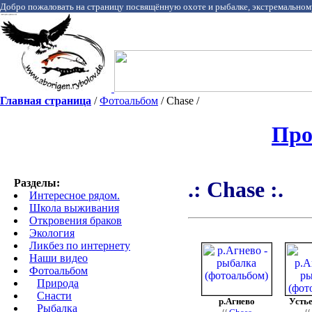
Добро пожаловать на страницу посвящённую охоте и рыбалке, экстремальном
Главная страница
/
Фотоальбом
/ Chase /
Про
Разделы:
.: Chase :.
Интересное рядом.
Школа выживания
Откровения браков
Экология
Ликбез по интернету
Наши видео
Фотоальбом
Природа
Cнасти
р.Агнево
Устье
Рыбалка