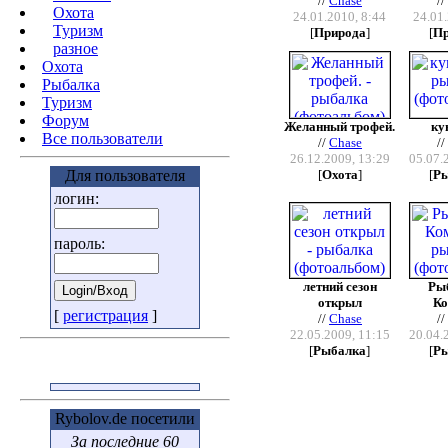
//
Chase
/
Охота
24.01.2010, 8:44
24.01.
Туризм
[
Природа
]
[
П
разное
Охота
Pыбалка
Туризм
Форум
Желанный трофей.
ку
Все пользователи
//
Chase
/
26.12.2009, 13:29
05.07.
Для пользователя
[
Охота
]
[
Р
логин:
пароль:
летний сезон
Ры
открыл
К
[
регистрация
]
//
Chase
/
22.05.2009, 11:15
20.04.
[
Рыбалка
]
[
Р
Rybolov.de посетили
За последние 60