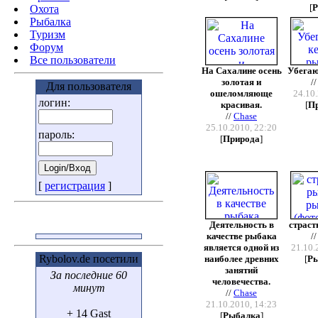
[
Р
Охота
Pыбалка
Туризм
Форум
Все пользователи
На Сахалине осень
Убегаю
золотая и
/
Для пользователя
ошеломляюще
24.10.
логин:
красивая.
[
П
//
Chase
25.10.2010, 22:20
пароль:
[
Природа
]
[
регистрация
]
Деятельность в
страст
качестве рыбака
/
является одной из
21.10.
Rybolov.de посетили
наиболее древних
[
Р
занятий
За последние 60
человечества.
минут
//
Chase
21.10.2010, 14:23
+ 14 Gast
[
Рыбалка
]