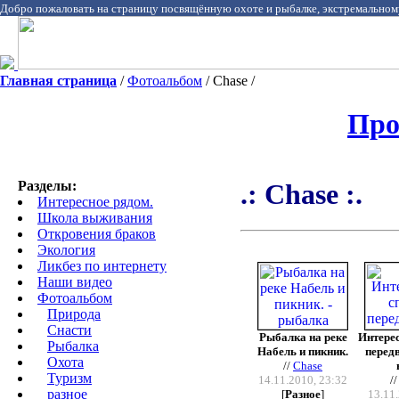
Добро пожаловать на страницу посвящённую охоте и рыбалке, экстремальном
Главная страница
/
Фотоальбом
/ Chase /
Про
Разделы:
.: Chase :.
Интересное рядом.
Школа выживания
Откровения браков
Экология
Ликбез по интернету
Наши видео
Фотоальбом
Природа
Cнасти
Рыбалка на реке
Интере
Рыбалка
Набель и пикник.
перед
Охота
//
Chase
Туризм
14.11.2010, 23:32
/
разное
[
Разное
]
13.11.