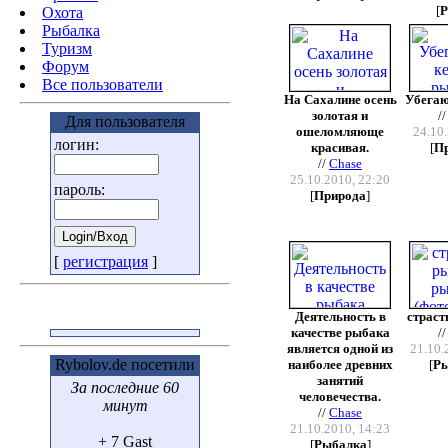
[
Р
Охота
Pыбалка
Туризм
Форум
Все пользователи
На Сахалине осень
Убегаю
золотая и
/
Для пользователя
ошеломляюще
24.10.
логин:
красивая.
[
П
//
Chase
25.10.2010, 22:20
пароль:
[
Природа
]
[
регистрация
]
Деятельность в
страст
качестве рыбака
/
является одной из
21.10.
Rybolov.de посетили
наиболее древних
[
Р
занятий
За последние 60
человечества.
минут
//
Chase
21.10.2010, 14:23
+ 7 Gast
[
Рыбалка
]