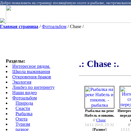
Добро пожаловать на страницу посвящённую охоте и рыбалке, экстремальном
Главная страница
/
Фотоальбом
/ Chase /
Разделы:
.: Chase :.
Интересное рядом.
Школа выживания
Откровения браков
Экология
Ликбез по интернету
Наши видео
Фотоальбом
Природа
Cнасти
Рыбалка на реке
Интере
Рыбалка
Набель и пикник.
перед
Охота
//
Chase
Туризм
14.11.2010, 23:32
/
разное
[
Разное
]
13.11.