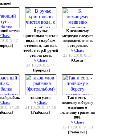
азное
]
щий кетун.
В ручье
К лежащему
/
Chase
кристально чистая
медведю следует
2010, 5:47
вода, с голубым
подходить очень
рирода
]
оттенком, так как
осторожно.
течёт с гор.В ручей
//
Chase
стояла кета.
23.10.2010, 0:57
//
Chase
[
Охота
]
24.10.2010, 5:44
[
Природа
]
ный рыбак.
таков улов
Так и есть -
/
Chase
//
Chase
подвожу к берегу
2010, 14:20
21.10.2010, 14:16
отменного
ыбалка
]
[
Рыбалка
]
гольчину грамм на
800.
//
Chase
12.10.2010, 10:13
[
Рыбалка
]