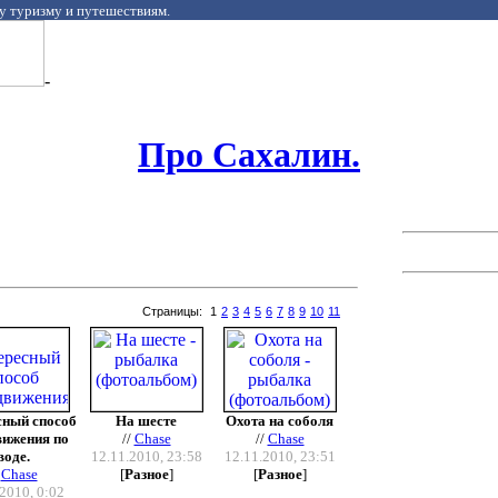
у туризму и путешествиям.
-
Про Сахалин.
Страницы:
1
2
3
4
5
6
7
8
9
10
11
сный способ
На шесте
Охота на соболя
вижения по
//
Chase
//
Chase
воде.
12.11.2010, 23:58
12.11.2010, 23:51
/
Chase
[
Разное
]
[
Разное
]
2010, 0:02