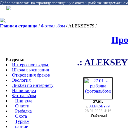
Добро пожаловать на страницу посвящённую охоте и рыбалке, экстремальном
Главная страница
/
Фотоальбом
/ ALEKSEY79 /
Про
Разделы:
.: ALEKSEY7
Интересное рядом.
Школа выживания
Откровения браков
Экология
Ликбез по интернету
Наши видео
Фотоальбом
Природа
27.01.
Cнасти
//
ALEKSEY79
Рыбалка
28.01.2008, 4:16
[
Рыбалка
]
Охота
Туризм
разное