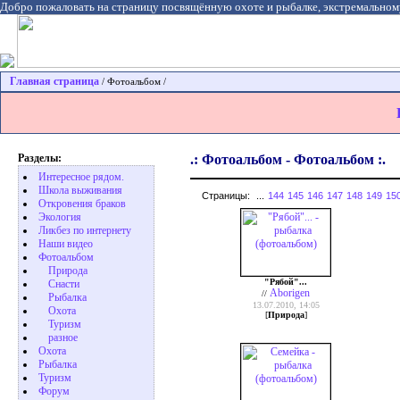
Добро пожаловать на страницу посвящённую охоте и рыбалке, экстремальном
Главная страница
/ Фотоальбом /
Разделы:
.: Фотоальбом - Фотоальбом :.
Интересное рядом.
Школа выживания
Страницы:
...
144
145
146
147
148
149
15
Откровения браков
Экология
Ликбез по интернету
Наши видео
Фотоальбом
Природа
"Рябой"...
Cнасти
Aborigen
//
Рыбалка
13.07.2010, 14:05
Охота
[
Природа
]
Туризм
разное
Охота
Pыбалка
Туризм
Форум