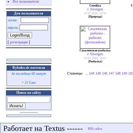
Все пользователи
Семейка
Т
Aborigen
//
Для пользователя
13.07.2010, 13:31
[
Природа
]
логин:
пароль:
[
регистрация
]
Сахалинская рыбалка
Aborigen
//
10.07.2010, 10:17
[
Рыбалка
]
Rybolov.de посетили
Страницы:
...
144
145
146
147
148
149
15
За последние 60 минут
+ 21 Gast
Поиск по сайту
---------------
Работает на Textus ------