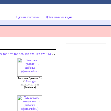
Сделать стартовой
Добавить в закладки
65
166
167
168
169
170
171
172
173
174
>>
Зачетные "рыпки"...
Aborigen
//
29.08.2010, 15:31
[
Рыбалка
]