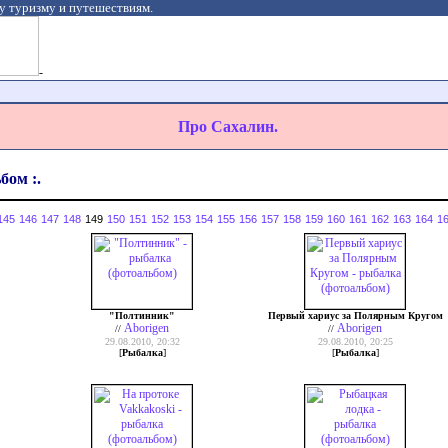
у туризму и путешествиям.
-
Про Сахалин.
бом :.
145
146
147
148
149
150
151
152
153
154
155
156
157
158
159
160
161
162
163
164
1
"Полтинник"
Первый хариус за Полярным Кругом
Aborigen
Aborigen
//
//
29.08.2010, 20:32
29.08.2010, 20:25
[
Рыбалка
]
[
Рыбалка
]