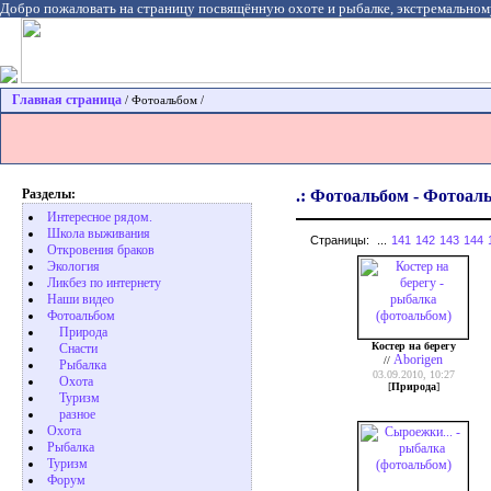
Добро пожаловать на страницу посвящённую охоте и рыбалке, экстремальном
Главная страница
/ Фотоальбом /
Разделы:
.: Фотоальбом - Фотоаль
Интересное рядом.
Школа выживания
Страницы:
...
141
142
143
144
Откровения браков
Экология
Ликбез по интернету
Наши видео
Фотоальбом
Природа
Костер на берегу
Cнасти
Aborigen
//
Рыбалка
03.09.2010, 10:27
Охота
[
Природа
]
Туризм
разное
Охота
Pыбалка
Туризм
Форум