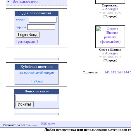
Все пользователи
Сыроежки...
Aborigen
//
Для пользователя
29.08.2010, 15:27
[
Природа
]
логин:
пароль:
[
регистрация
]
Озеро в Швеции
Aborigen
//
29.08.2010, 13:16
[
Природа
]
Rybolov.de посетили
Страницы:
...
141
142
143
144
За последние 60 минут
+ 9 Gast
Поиск по сайту
---------------
Работает на Textus ------
Любая перепечатка или использование материалов т