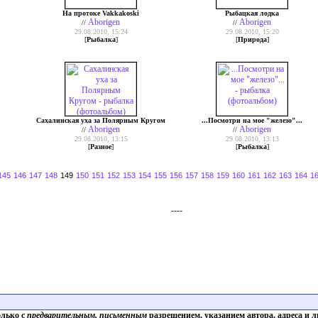
На протоке Vakkakoski
Рыбацкая лодка
Aborigen
Aborigen
//
//
29.08.2010, 15:24
29.08.2010, 15:20
[
Рыбалка
]
[
Природа
]
Сахалинская уха за Полярным Кругом
...Посмотри на мое "железо"...
Aborigen
Aborigen
//
//
29.08.2010, 13:15
29.08.2010, 13:13
[
Разное
]
[
Рыбалка
]
145
146
147
148
149
150
151
152
153
154
155
156
157
158
159
160
161
162
163
164
1
----
олько с
предварительным, письменным
разрешением, указанием автора, адреса и л