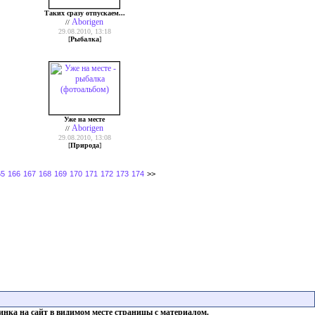
Таких сразу отпускаем...
Aborigen
//
29.08.2010, 13:18
[
Рыбалка
]
Уже на месте
Aborigen
//
29.08.2010, 13:08
[
Природа
]
65
166
167
168
169
170
171
172
173
174
>>
инка на сайт в видимом месте страницы с материалом.