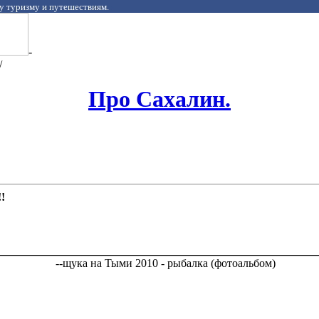
у туризму и путешествиям.
-
/
Про Сахалин.
!