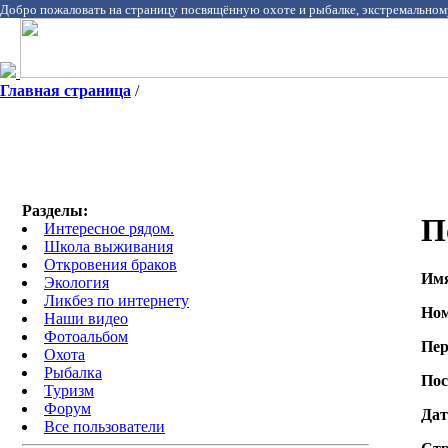
Добро пожаловать на страницу посвящённую охоте и рыбалке, экстремальном
Главная страница
/
Разделы:
П
Интересное рядом.
Школа выживания
Откровения браков
Им
Экология
Ликбез по интернету
Ном
Наши видео
Фотоальбом
Пер
Охота
Pыбалка
Пос
Туризм
Форум
Дат
Все пользователи