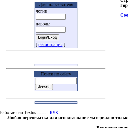
Стр
Для пользователя
Гор
логин:
Соо
пароль:
[
регистрация
]
Поиск по сайту
Работает на Textus ------
Любая перепечатка или использование материалов тольк
Все права прин