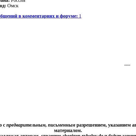
ана:
Россия
од:
Омск
бщений в комментариях и форуме:
1
----
о с
предварительным, письменным
разрешением, указанием ав
материалом.
адлежат авторам, странице aborigen.rybolov.de и
будут
защищ