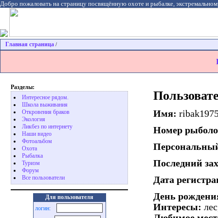
Добро пожаловать на страницу посвящённую охоте и рыбалке, экстремальном
Главная страница
/
Разделы:
Пользовате
Интересное рядом.
Школа выживания
Имя:
ribak197
Откровения браков
Экология
Ликбез по интернету
Номер рыболо
Наши видео
Фотоальбом
Персональный
Охота
Pыбалка
Последний за
Туризм
Форум
Все пользователи
Дата регистр
День рождени
Для пользователя
Интересы:
лес
логин:
Любимое мест