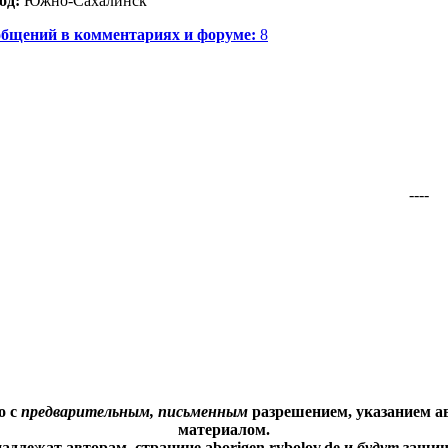
од:
Южно-Сахалинск
бщений в комментариях и форуме:
8
----
о с
предварительным, письменным
разрешением, указанием ав
материалом.
адлежат авторам, странице aborigen.rybolov.de и
будут
защищ