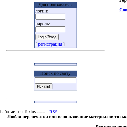
Гор
Для пользователя
Соо
логин:
пароль:
[
регистрация
]
Поиск по сайту
Работает на Textus ------
Любая перепечатка или использование материалов тольк
Все права прин