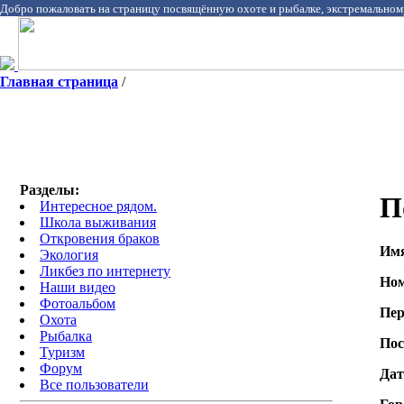
Добро пожаловать на страницу посвящённую охоте и рыбалке, экстремальном
Главная страница
/
Разделы:
П
Интересное рядом.
Школа выживания
Откровения браков
Им
Экология
Ликбез по интернету
Ном
Наши видео
Фотоальбом
Пер
Охота
Pыбалка
Пос
Туризм
Форум
Дат
Все пользователи