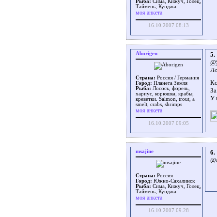
Рыба:
Сима, Кижуч, Голец,
Таймень, Кунджа
моя анкета
16.10.2007 08:13
Aborigen
5.
@S
Ло
Страна:
Россия / Германия
Кс
Город:
Планета Земля
Рыба:
Лосось, форель,
За
хариус, корюшка, крабы,
У 
креветки. Salmon, trout, a
smelt, crabs, shrimps
моя анкета
16.10.2007 09:05
msajine
6.
@a
Страна:
Россия
Город:
Южно-Сахалинск
Рыба:
Сима, Кижуч, Голец,
Таймень, Кунджа
моя анкета
16.10.2007 09:28