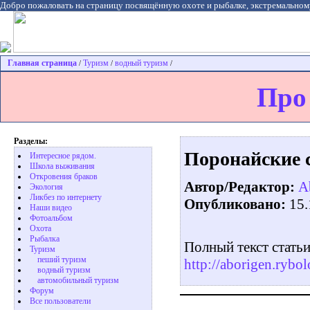
Добро пожаловать на страницу посвящённую охоте и рыбалке, экстремальном
Главная страница
Туризм
водный туризм
/
/
/
Про
Разделы:
Поронайские 
Интересное рядом.
Школа выживания
Откровения браков
Автор/Редактор:
A
Экология
Ликбез по интернету
Опубликовано:
15.
Наши видео
Фотоальбом
Охота
Pыбалка
Полный текст статьи
Туризм
пеший туризм
http://aborigen.rybo
водный туризм
автомобильный туризм
Форум
Все пользователи