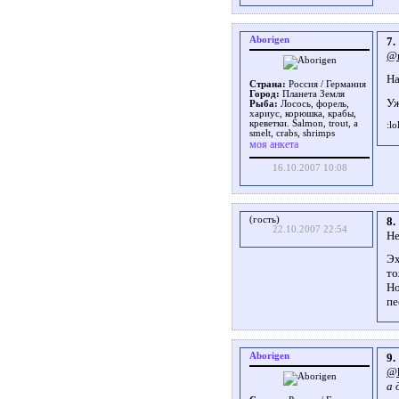
Aborigen
7.
@m
На
Страна:
Россия / Германия
Город:
Планета Земля
Уж
Рыба:
Лосось, форель,
хариус, корюшка, крабы,
креветки. Salmon, trout, a
smelt, crabs, shrimps
моя анкета
16.10.2007 10:08
(гость)
8.
22.10.2007 22:54
Не
Эх
то
Но
пе
Aborigen
9.
@k
а 