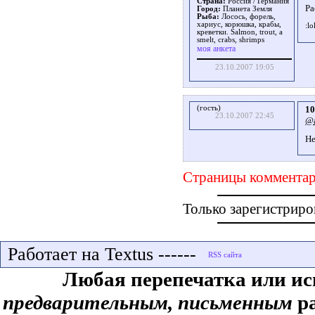
Страна:
Россия / Германия
Ра
Город:
Планета Земля
Рыба:
Лосось, форель,
хариус, корюшка, крабы,
креветки. Salmon, trout, a
smelt, crabs, shrimps
моя анкета
23.10.2007 19:05
(гость)
10
23.10.2007 22:45
@a
Не
Страницы комментар
Только зарегистриро
Работает на Textus ------
Любая перепечатка или ис
предварительным, письменным
ра