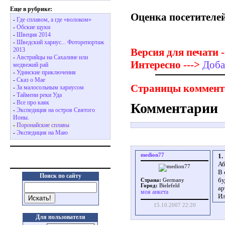
Еще в рубрике:
Оценка посетителей
-
Где сплавом, а где «волоком»
-
Обские щуки
-
Швеция 2014
-
Шведский хариус... Фоторепортаж
Версия для печати -
2013
-
Австрийцы на Сахалине или
Интересно --->
Доба
медвежий рай
-
Удинские приключения
-
Сказ о Мае
Страницы коммент
-
За малосольным хариусом
-
Таймени реки Уда
-
Все про каяк
Комментарии
-
Экспедиция на остров Святого
Ионы.
-
Поронайские сплавы
-
Экспедиция на Маю
medion77
1.
Аб
В 
Поиск по сайту
бу
Страна:
Germany
Город:
Bielefeld
ар
моя анкета
Ил
15.10.2007 22:20
Для пользователя