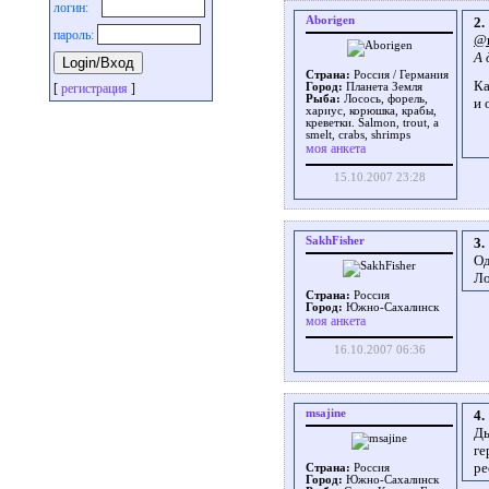
логин:
Aborigen
2.
пароль:
@
А 
Страна:
Россия / Германия
Ка
Город:
Планета Земля
[
регистрация
]
Рыба:
Лосось, форель,
и 
хариус, корюшка, крабы,
креветки. Salmon, trout, a
smelt, crabs, shrimps
моя анкета
15.10.2007 23:28
SakhFisher
3.
Од
Ло
Страна:
Россия
Город:
Южно-Сахалинск
моя анкета
16.10.2007 06:36
msajine
4.
Ды
ге
ре
Страна:
Россия
Город:
Южно-Сахалинск