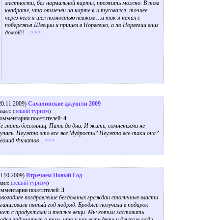
местности, без нормальной карты, прожить можно. В том
квадрате, что отмечен на карте я и тусовался, точнее
через него я шел полностью пешком…а так я начал с
побережья Швеции и пришел в Норвегию, а по Норвегии вниз
домой!!
...>>>
20.11.2009)
Сахалинские джунгли 2009
пеший туризм
аздел: (
)
омментарии посетителей:
4
е знать бессонниц. Пить до дна. И жить, сомненьями не
учась. Неужто это все же Мудрость? Неужто все-таки она?
еонид Филатов
...>>>
0.10.2009)
Втречаем Новый Год
пеший туризм
здел: (
)
мментарии посетителей:
3
вогоднее поздравление бездомных граждан столичные власти
ганизовали пятый год подряд. Бродяги получили в подарок
кет с продуктами и теплые вещи. Мы хотим заставить
одяг задуматься о том, что у них есть дети и близкие люди,