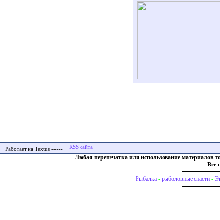
Работает на Textus ------
Любая перепечатка или использование материалов т
Все 
Рыбалка
-
рыболовные снасти
-
Э