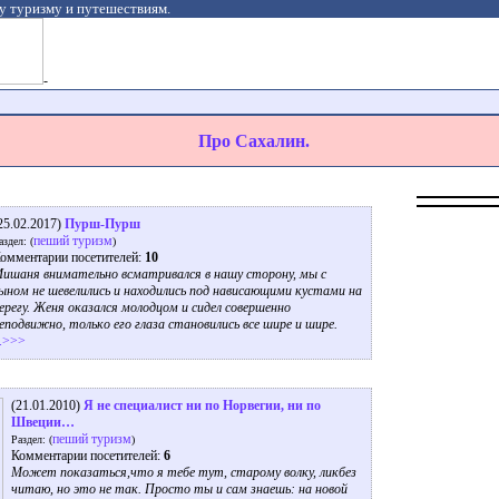
у туризму и путешествиям.
-
Про Сахалин.
25.02.2017)
Пурш-Пурш
пеший туризм
аздел: (
)
омментарии посетителей:
10
ишаня внимательно всматривался в нашу сторону, мы с
ыном не шевелились и находились под нависающими кустами на
ерегу. Женя оказался молодцом и сидел совершенно
еподвижно, только его глаза становились все шире и шире.
..>>>
(21.01.2010)
Я не специалист ни по Норвегии, ни по
Швеции…
пеший туризм
Раздел: (
)
Комментарии посетителей:
6
Может показаться,что я тебе тут, старому волку, ликбез
читаю, но это не так. Просто ты и сам знаешь: на новой