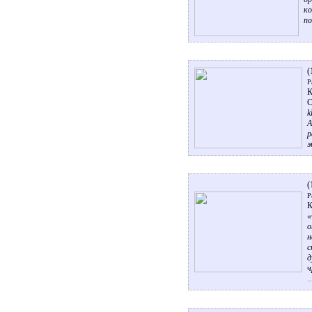
ко
по
(
Р
К
С
k
А
р
э
(
Р
К
«
о
н
с
д
ч
.