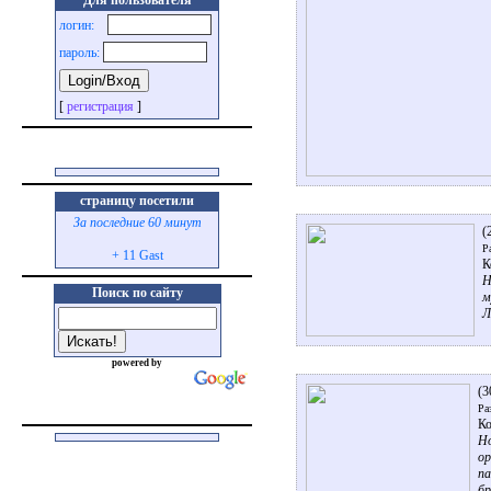
Для пользователя
логин:
пароль:
[
регистрация
]
страницу посетили
За последние 60 минут
(
Р
+ 11 Gast
К
Н
Поиск по сайту
м
Л
powered by
(3
Ра
Ко
Но
ор
па
бр