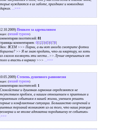
торые нуждаются в их заботе, празднике и новогодних
дарках.
...>>>
12.10.2009)
Пешком за адреналином
пеший туризм
аздел: (
)
омментарии посетителей:
81
траницы комментариев:
0
|
1
|
2
|
3
|
4
|
5
|
6
|
7
|
8
|
likos: ВСЕМ >>> Парни, а вы вот иногда смотрите фотки
боригена? >> Я не знаю продать, что-ли квартиру, но хоть
аз глазом взглянуть эти места...>> Лучше отрешиться от
того и впасть в нирвану >>>
...>>>
10.05.2009)
Степень душевного равновесия
пеший туризм
аздел: (
)
омментарии посетителей:
1
Спокойствие и душевная гармония определяются не
тсутствием проблем, а нашим отношением к приятным и
еприятным событиям в нашей жизни, умением решать
порные и конфликтные ситуации. Большинство огорчений и
ушевных терзаний возникают из-за того, что наша реакция
резмерна и не вполне адекватна породившему ее событию»
..>>>