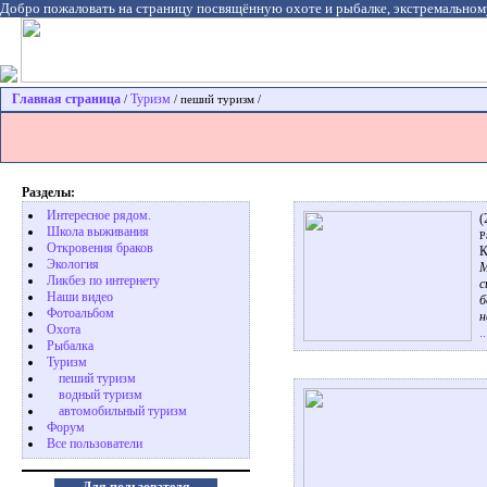
Добро пожаловать на страницу посвящённую охоте и рыбалке, экстремальном
Главная страница
Туризм
/
/ пеший туризм /
Разделы:
Интересное рядом.
(
Школа выживания
Р
Откровения браков
К
Экология
М
Ликбез по интернету
с
Наши видео
б
Фотоальбом
н
Охота
.
Pыбалка
Туризм
пеший туризм
водный туризм
автомобильный туризм
Форум
Все пользователи