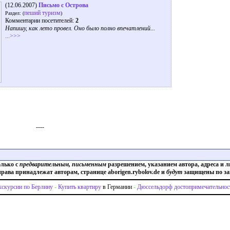
(12.06.2007)
Письмо с Острова
пеший туризм
Раздел: (
)
Комментарии посетителей:
2
Напишу, как лето провел. Оно было полно впечатлений...
...>>>
----
олько с
предварительным, письменным
разрешением, указанием автора, адреса и л
права принадлежат авторам, странице aborigen.rybolov.de и
будут
защищены по за
кскурсии по Берлину
-
Купить квартиру
в Германии
-
Дюссельдорф достопримечательнос