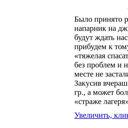
Было принято р
напарник на джи
будут ждать нас
прибудем к том
«тяжелая спаса
без проблем и н
месте не застал
Закусив вчераш
гр., а может б
«страже лагеря»
Увеличить, кли