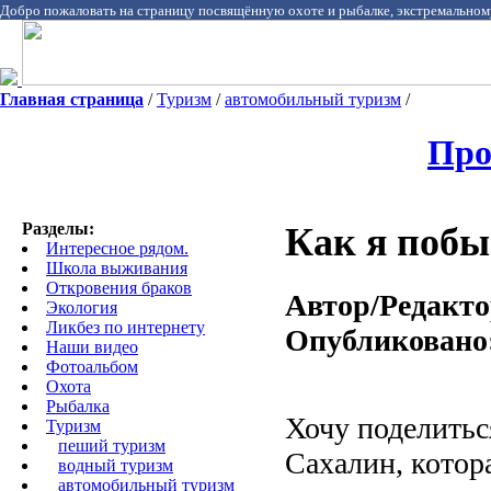
Добро пожаловать на страницу посвящённую охоте и рыбалке, экстремальном
Главная страница
/
Туризм
/
автомобильный туризм
/
Про
Разделы:
Как я побы
Интересное рядом.
Школа выживания
Откровения браков
Автор/Редакто
Экология
Ликбез по интернету
Опубликовано
Наши видео
Фотоальбом
Охота
Pыбалка
Хочу поделитьс
Туризм
пеший туризм
Сахалин, кото
водный туризм
автомобильный туризм