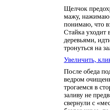
Щелчок предохра
мажу, нажимаю 
понимаю, что в
Стайка уходит в
деревьями, идт
тронуться на за
Увеличить, кли
После обеда п
ведром очищенн
трогаемся в сто
заливу не пред
свернули с «мес