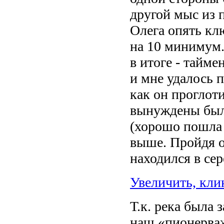
другой мыс из 
Олега опять кл
на 10 минимум.
в итоге - тайм
и мне удалось 
как он проглот
вынуждены были
(хорошо пошла 
выше. Пройдя о
находился в сер
Увеличить, кли
Т.к. река была 
наш «пионерва