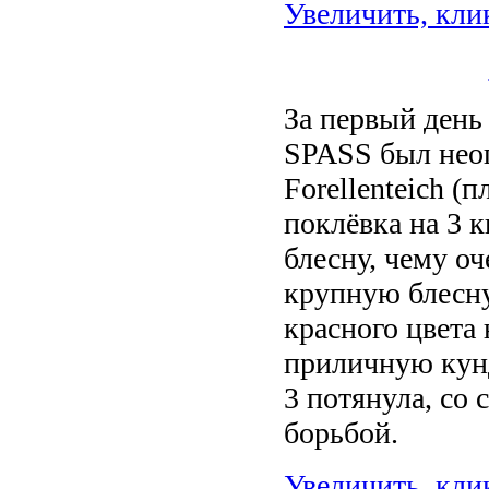
Увеличить, кли
За первый день
SPASS был неоп
Forellenteich (
поклёвка на 3 к
блесну, чему оч
крупную блесну 
красного цвета
приличную кунд
3 потянула, со
борьбой.
Увеличить, кли