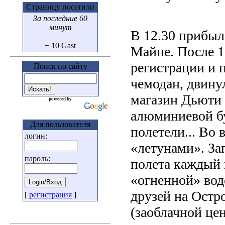
Страницу посетили
За последние 60
минут
В 12.30 прибыл
+ 10 Gast
Майне. После 1
регистрации и п
Поиск по сайту
чемодан, двинул
магазин Дьюти 
powered by
алюминиевой бу
Для пользователя
полетели... Во
логин:
«летунами». За
пароль:
полета каждый 
«огненной» вод
друзей на Остр
[
регистрация
]
(заоблачной цен