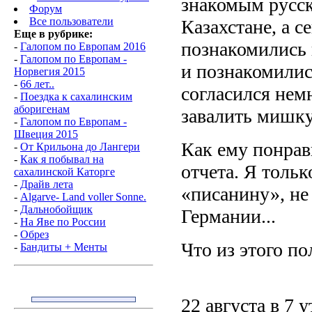
знакомым русск
Форум
Все пользователи
Казахстане, а 
Еще в рубрике:
познакомились 
-
Галопом по Европам 2016
-
Галопом по Европам -
и познакомилис
Норвегия 2015
-
66 лет..
согласился нем
-
Поездка к сахалинским
аборигенам
завалить мишку
-
Галопом по Европам -
Швеция 2015
Как ему понрав
-
От Крильона до Лангери
-
Как я побывал на
отчета. Я толь
сахалинской Каторге
-
Драйв лета
«писанину», не 
-
Аlgarve- Land voller Sonne.
-
Дальнобойщик
Германии...
-
На Яве по России
-
Обрез
Что из этого по
-
Бандиты + Менты
22 августа в 7 