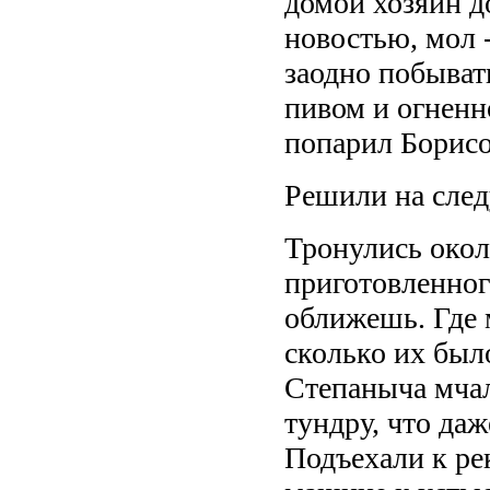
домой хозяин д
новостью, мол 
заодно побыват
пивом и огненн
попарил Борисов
Решили на след
Тронулись окол
приготовленного
оближешь. Где 
сколько их был
Степаныча мчал
тундру, что да
Подъехали к ре