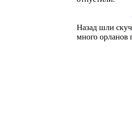
Назад шли скуч
много орланов п