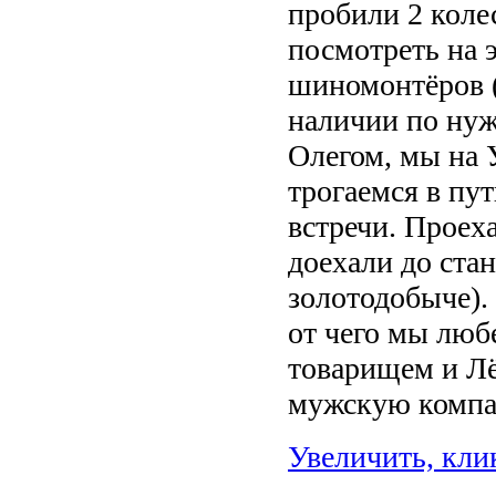
пробили 2 коле
посмотреть на 
шиномонтёров (
наличии по нуж
Олегом, мы на 
трогаемся в пу
встречи. Проех
доехали до ста
золотодобыче).
от чего мы любе
товарищем и Лёх
мужскую компан
Увеличить, кли