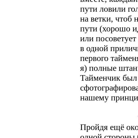
пути ловили го
на ветки, чтоб 
пути (хорошо и
или посоветует
в одной прилич
первого таймен
я) полные штаны
Тайменчик был 
сфотографирова
нашему принцип
Пройдя ещё око
одной стороны 