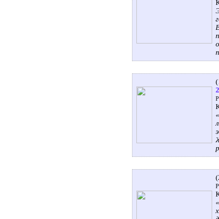
Р
л
Р