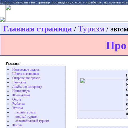
Добро пожаловать на страницу посвящённую охоте и рыбалке, экстремальном
Главная страница
Туризм
/
/ авто
Про
Разделы:
Интересное рядом.
Школа выживания
Откровения браков
Р
Экология
Ликбез по интернету
Наши видео
Фотоальбом
Охота
Pыбалка
Туризм
пеший туризм
водный туризм
автомобильный туризм
Форум