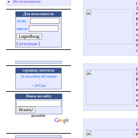
Все пользователи
Для пользователя
Р
логин:
пароль:
[
регистрация
]
страницу посетили
Р
За последние 60 минут
+ 24 Gast
Поиск по сайту
powered by
Р