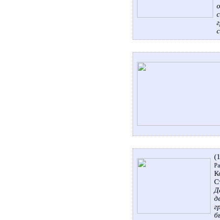
(
Ра
К
С
Д
д
г
б