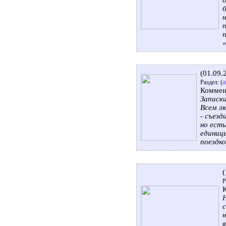
д
(01.09.
Раздел: (
Коммен
Записки
Всем л
- съез
но есть
единицы
поездко
Р