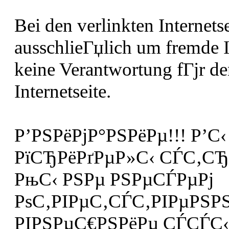
Bei den verlinkten Internetse
ausschlieГџlich um fremde 
keine Verantwortung fГјr de
Internetseite.
Р’РЅРёРјР°РЅРёРµ!!! Р’С
РїСЂРёРґРµР»С‹ СЃС‚СЂР°
РњС‹ РЅРµ РЅРµСЃРµРј
РѕС‚РІРµС‚СЃС‚РІРµРЅРЅ
РІРЅРµС€РЅРёРµ СЃСЃС‹Р