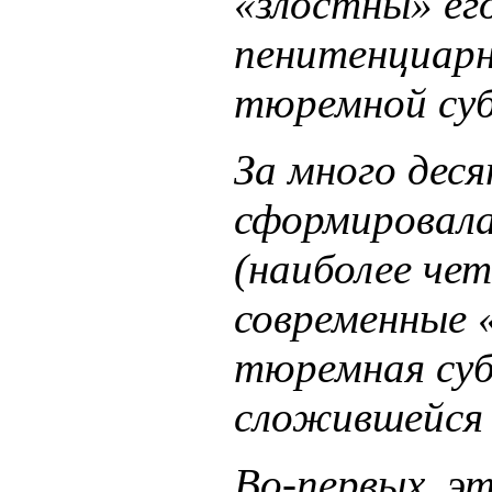
«злостны» ег
пенитенциарн
тюремной суб
За много дес
сформировала
(наиболее че
современные 
тюремная суб
сложившейся 
Во-первых, э