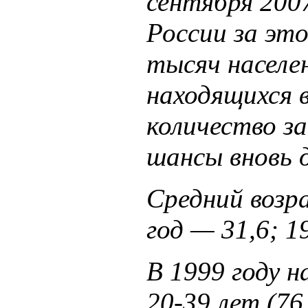
сентября 200
России за это
тысяч населе
находящихся 
количество з
шансы вновь
Средний возр
год — 31,6; 1
В 1999 году 
20-39 лет (7