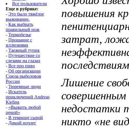
Хорошо извес
Все пользователи
Еще в рубрике:
повышения кр
-
Это было тяжёлое
выживание.
пенитенциарн
-
Как выбрать
правильный нож
-
Термобелье
затрат, ложа
-
Прощание с
иллюзиями
неэффективна
-
Таежный тупик
-
Путешествие со
слезами на глазах
последствиям
-
Все про пиво
-
Об организации
Союза рыболовов
Лишение своб
России
-
Тюремные люди
-
Искатель
совершенным 
приключений Andreas
Kieling
недостатки тю
-
«Выжить любой
ценой»
-
В темнице сырой
никто «не ви
-
Дикий ночлег