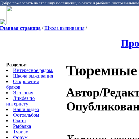
Добро пожаловать на страницу посвящённую охоте и рыбалке, экстремальном
Главная страница
/
Школа выживания
/
Про
Разделы:
Тюремные
Интересное рядом.
Школа выживания
Откровения
браков
Автор/Редакт
Экология
Ликбез по
Опубликова
интернету
Наши видео
Фотоальбом
Охота
Pыбалка
Туризм
Форум