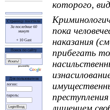
которого, ви
Криминологич
Страницу посетили
За последние 60
пока человече
минут
наказания (с
+ 10 Gast
прибегать то
Поиск по сайту
насильственн
powered by
изнасилование
Для пользователя
имущественны
логин:
преступления 
пароль:
лишением сво