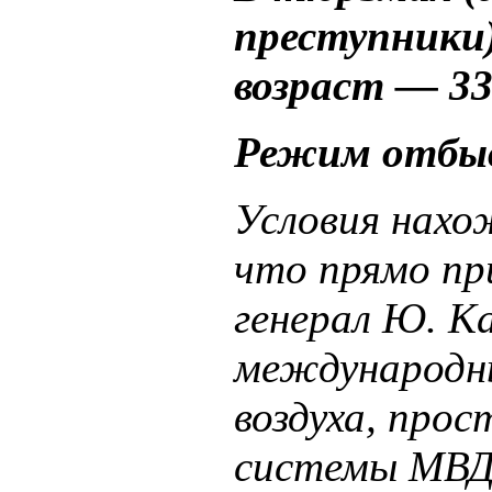
преступники)
возраст — 33
Режим отбыв
Условия нахо
что прямо п
генерал Ю. К
международны
воздуха, про
системы МВД 