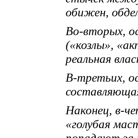
обижен, обдел
Во-вторых, о
(«козлы», «а
реальная вла
В-третьих, о
составляющая
Наконец, в-ч
«голубая мас
попадают за 