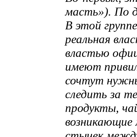
масть»). По д
В этой групп
реальная влас
властью офиц
имеют привил
сочтут нужны
следить за т
продукты, ча
возникающие 
стычек между