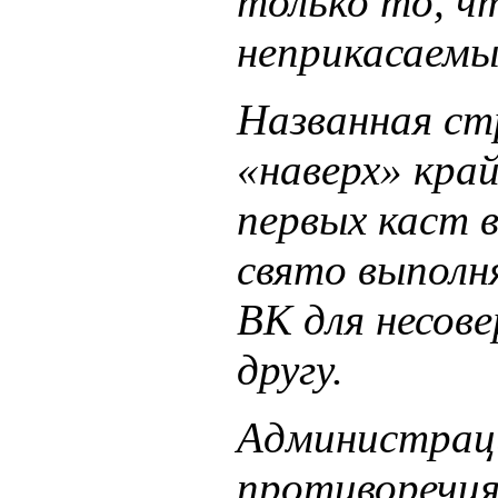
только то, ч
неприкасаемы
Названная ст
«наверх» кра
первых каст 
свято выполн
ВК для несов
другу.
Администраци
противоречия