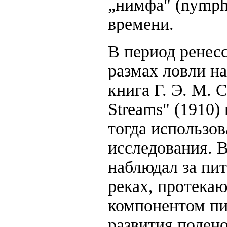
„нимфа" (nymph)
времени.
В период ренес
размах ловли н
книга Г. Э. М. С
Streams" (1910
тогда использо
исследования. 
наблюдал за пи
реках, протека
компонентом пи
развития поден