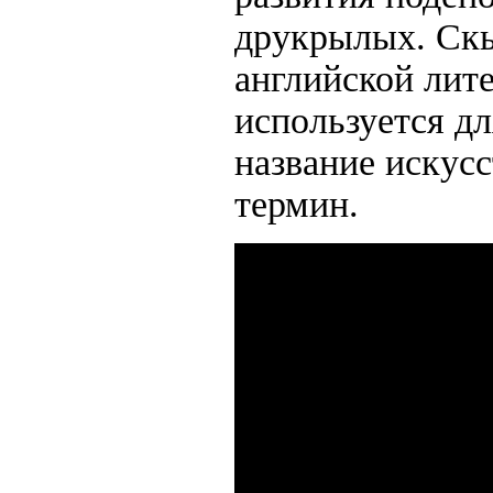
друкрылых. Скь
английской лит
используется д
название искус
термин.