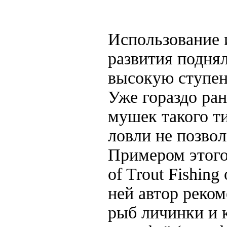
Использование 
развития подня
высокую ступен
Уже гораздо ра
мушек такого т
ловли не позво
Примером этого
of Trout Fishing
ней автор реко
рыб личинки и к