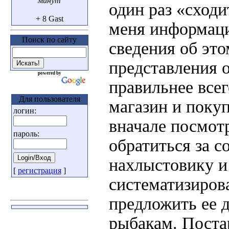
минут
один раз «сход
+ 8 Gast
меня информаци
Поиск по сайту
сведения об это
представления о
powered by
правильнее всег
Для пользователя
магазин и поку
логин:
вначале посмот
пароль:
обратиться за с
нахлыстовику и 
[
регистрация
]
систематизиров
предложить ее 
рыбакам. Поста