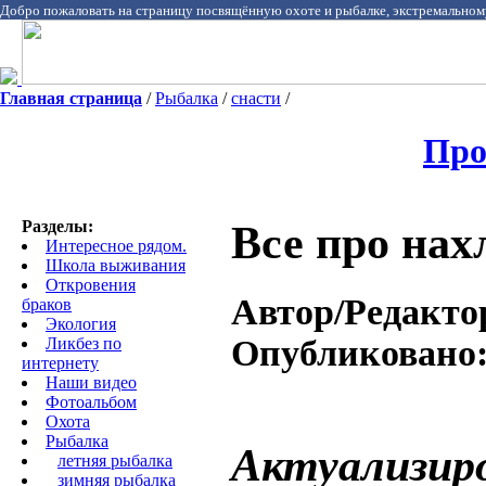
Добро пожаловать на страницу посвящённую охоте и рыбалке, экстремальном
Главная страница
/
Pыбалка
/
снасти
/
Про
Разделы:
Все про нах
Интересное рядом.
Школа выживания
Откровения
Автор/Редакто
браков
Экология
Опубликовано
Ликбез по
интернету
Наши видео
Фотоальбом
Охота
Pыбалка
Актуализиро
летняя рыбалка
зимняя рыбалка