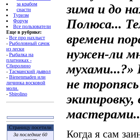
за крабом
зима и до н
снасти
Туризм
Полюса... Те
Форум
Все пользователи
Еще в рубрике:
времени пор
-
Все про нахлыст
-
Рыболовный сачок
из лески
нужен-ли мн
-
Рыбалка на
платниках -
мухами...?»
Сбиролино
-
Тасманский дьявол
-
Bienenmaden или
не торопясь
личинка восковой
моли.
-
Sbirolino
экипировку,
мастерами..
Страницу посетили
Когда я сам за
За последние 60