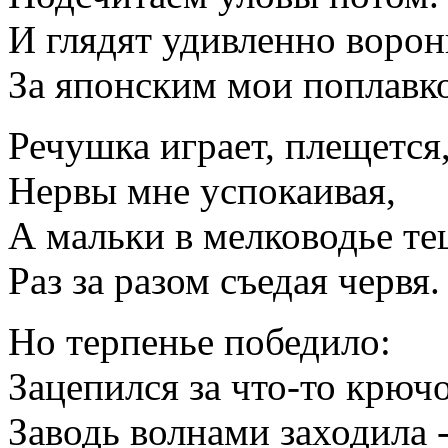
И глядят удивленно воро
За японским мои поплавк
Речушка играет, плещется
Нервы мне успокаивая,
А мальки в мелководье те
Раз за разом съедая червя.
Но терпенье победило:
Зацепился за что-то крючо
Заводь волнами заходила 