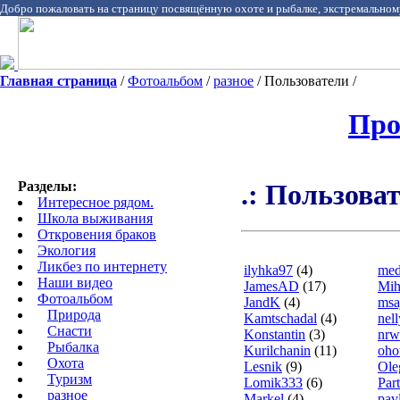
Добро пожаловать на страницу посвящённую охоте и рыбалке, экстремальном
Главная страница
/
Фотоальбом
/
разное
/ Пользователи /
Про
Разделы:
.: Пользоват
Интересное рядом.
Школа выживания
Откровения браков
Экология
Ликбез по интернету
ilyhka97
(4)
med
Наши видео
JamesAD
(17)
Mih
Фотоальбом
JandK
(4)
msa
Природа
Kamtschadal
(4)
nel
Cнасти
Konstаntin
(3)
nrw
Рыбалка
Kurilchanin
(11)
oho
Охота
Lesnik
(9)
Ole
Туризм
Lomik333
(6)
Par
разное
Markel
(4)
pav