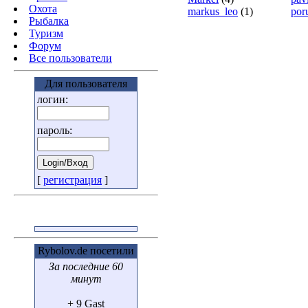
Охота
markus_leo
(1)
por
Pыбалка
Туризм
Форум
Все пользователи
Для пользователя
логин:
пароль:
[
регистрация
]
Rybolov.de посетили
За последние 60
минут
+ 9 Gast