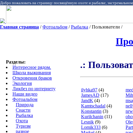
Добро пожаловать на страницу посвящённую охоте и рыбалке, экстремальном
Главная страница
/
Фотоальбом
/
Рыбалка
/ Пользователи /
Про
Разделы:
.: Пользоват
Интересное рядом.
Школа выживания
Откровения браков
Экология
Ликбез по интернету
ilyhka97
(4)
med
Наши видео
JamesAD
(17)
Mih
Фотоальбом
JandK
(4)
msa
Природа
Kamtschadal
(4)
nel
Cнасти
Konstаntin
(3)
nrw
Рыбалка
Kurilchanin
(11)
oho
Охота
Lesnik
(9)
Ole
Туризм
Lomik333
(6)
Par
разное
Markel
(4)
pav