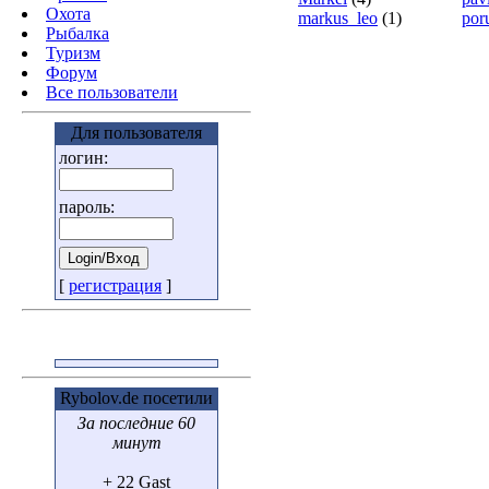
Охота
markus_leo
(1)
por
Pыбалка
Туризм
Форум
Все пользователи
Для пользователя
логин:
пароль:
[
регистрация
]
Rybolov.de посетили
За последние 60
минут
+ 22 Gast