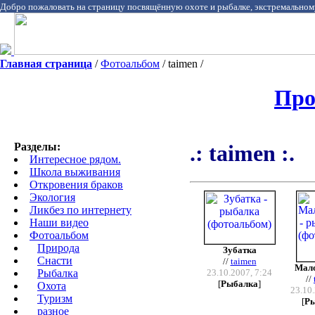
Добро пожаловать на страницу посвящённую охоте и рыбалке, экстремальном
Главная страница
/
Фотоальбом
/ taimen /
Про
Разделы:
.: taimen :.
Интересное рядом.
Школа выживания
Откровения браков
Экология
Ликбез по интернету
Наши видео
Фотоальбом
Природа
Зубатка
Cнасти
//
taimen
Мало
Рыбалка
23.10.2007, 7:24
//
[
Рыбалка
]
Охота
23.10.
Туризм
[
Ры
разное