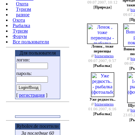
преодо
09.07.2007, 10:12
Охота
таки
[
Природа
]
Туризм
//
bi
разное
09.07.
[
П
Охота
Pыбалка
Туризм
Форум
Все пользователи
Ленок , тоже
Винов
первенцы
Для пользователя
по
//
biznesmens
//
bi
логин:
09.07.2007, 9:57
09.07.
[
Рыбалка
]
[
Р
пароль:
[
регистрация
]
Уже редкость..
//
biznesmens
Щук
01.06.2007, 6:16
//
bi
[
Рыбалка
]
23.05.
[
Р
Rybolov.de посетили
За последние 60