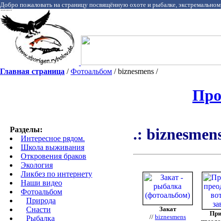
Добро пожаловать на страницу посвящённую охоте и рыбалке, экстремальном
Главная страница
/
Фотоальбом
/ biznesmens /
Про
Разделы:
.: biznesmens
Интересное рядом.
Школа выживания
Откровения браков
Экология
Ликбез по интернету
Наши видео
Фотоальбом
Природа
Cнасти
Закат
Пр
//
biznesmens
Рыбалка